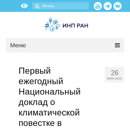
Меню
Новости
Первый
26
О нас
ежегодный
ИЮН 2025
Об институте
Национальный
доклад о
Научные подразделения
климатической
Администрация
повестке в