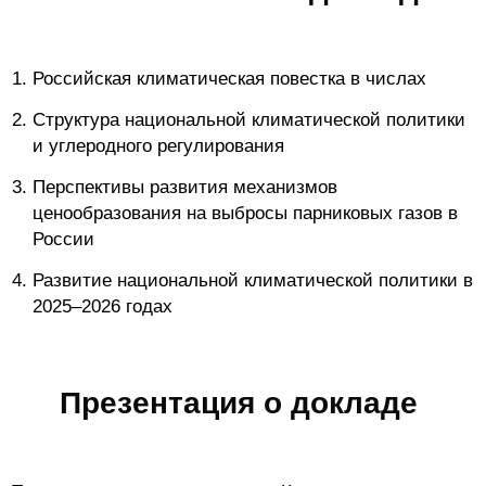
Редакционная этика
Российская климатическая повестка в числах
Информация для авторов
Структура национальной климатической политики
Общие требования
и углеродного регулирования
Стандарты оформления
Перспективы развития механизмов
ценообразования на выбросы парниковых газов в
России
Научные труды
Развитие национальной климатической политики в
О журнале
2025–2026 годах
Выпуски
Редакционная этика
Презентация о докладе
Информация для авторов