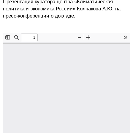
Общие требования
Презентация куратора центра «Климатическая
политика и экономика России»
Колпакова А.Ю.
на
пресс-конференции о докладе.
Стандарты оформления
Семинары
Энергетический семинар
Российско-французский семинар
ЦДУ
Отрасли и регионы
Inforum
Ученый совет
Материалы