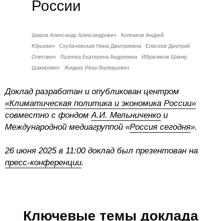
России
Сотрудники
Отчетность
Широв Александр Александрович
Колпаков Андрей
Юрьевич
Скубачевская Нина Дмитриевна
Елисеев Дмитрий
Противодействие коррупции
Олегович
Лазеева Екатерина Андреевна
Ибрагимов Шакир
Шакирович
Жидких Иван Валерьевич
Материалы для СМИ
Доклад разработан и опубликован центром
Публикации
«Климатическая политика и экономика России»
совместно с фондом
А.И. Мельниченко
и
Научная жизнь
Международной медиагруппой «
Россия сегодня
».
Издания
26 июня 2025 в 11:00 доклад был презентован на
пресс-конференции
.
Проблемы прогнозирования
О журнале
Номера журналов
Ключевые темы доклада