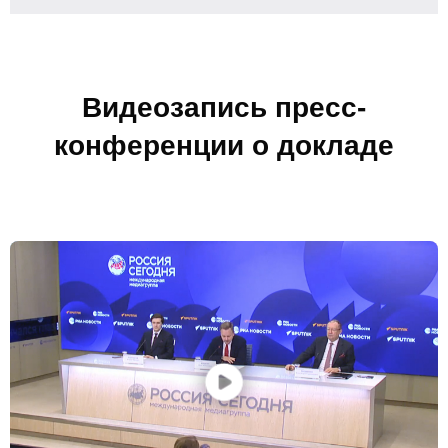
Кафедра МФТИ
Кафедра МАДИ
Видеозапись пресс-
Аспирантура
конференции о докладе
Об аспирантуре
Поступление
Обучение
Нормативные документы
Диссертационный совет
О совете