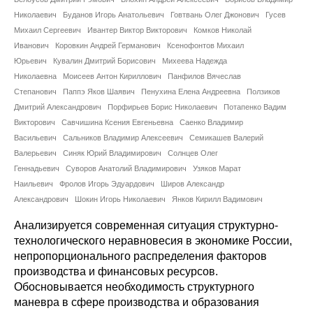
Сотрудники
Николаевич
Буданов Игорь Анатольевич
Говтвань Олег Джонович
Гусев
Михаил Сергеевич
Ивантер Виктор Викторович
Комков Николай
Отчетность
Иванович
Коровкин Андрей Германович
Ксенофонтов Михаил
Юрьевич
Кувалин Дмитрий Борисович
Михеева Надежда
Противодействие коррупции
Николаевна
Моисеев Антон Кириллович
Панфилов Вячеслав
Степанович
Паппэ Яков Шаявич
Пенухина Елена Андреевна
Ползиков
Материалы для СМИ
Дмитрий Александрович
Порфирьев Борис Николаевич
Потапенко Вадим
Викторович
Савчишина Ксения Евгеньевна
Саенко Владимир
Васильевич
Сальников Владимир Алексеевич
Семикашев Валерий
Публикации
Валерьевич
Синяк Юрий Владимирович
Солнцев Олег
Геннадьевич
Суворов Анатолий Владимирович
Узяков Марат
Научная жизнь
Наильевич
Фролов Игорь Эдуардович
Широв Александр
Александрович
Шокин Игорь Николаевич
Янков Кирилл Вадимович
Издания
Анализируется современная ситуация структурно-
Проблемы прогнозирования
технологического неравновесия в экономике России,
непропорционального распределения факторов
О журнале
производства и финансовых ресурсов.
Обосновывается необходимость структурного
Номера журналов
маневра в сфере производства и образования