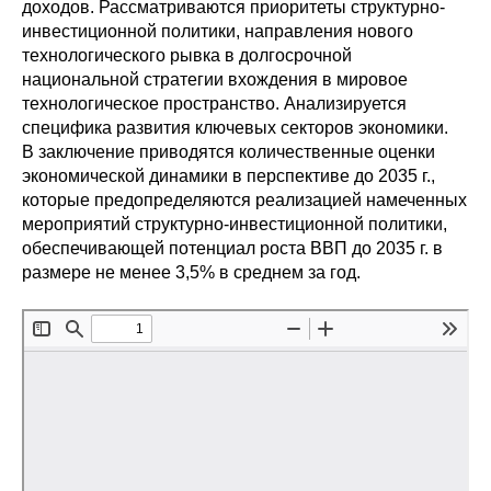
доходов. Рассматриваются приоритеты структурно-
инвестиционной политики, направления нового
Редакционная этика
технологического рывка в долгосрочной
национальной стратегии вхождения в мировое
Информация для авторов
технологическое пространство. Анализируется
специфика развития ключевых секторов экономики.
Общие требования
В заключение приводятся количественные оценки
экономической динамики в перспективе до 2035 г.,
Стандарты оформления
которые предопределяются реализацией намеченных
мероприятий структурно-инвестиционной политики,
Научные труды
обеспечивающей потенциал роста ВВП до 2035 г. в
размере не менее 3,5% в среднем за год.
О журнале
Выпуски
Редакционная этика
Информация для авторов