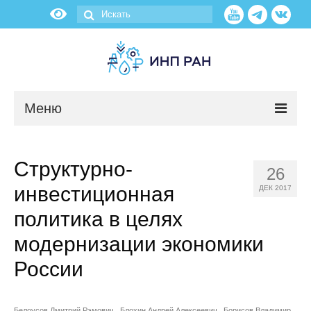
Меню
Новости
Структурно-
26
О нас
инвестиционная
ДЕК 2017
Об институте
политика в целях
модернизации экономики
Научные подразделения
России
Администрация
Белоусов Дмитрий Рэмович
Блохин Андрей Алексеевич
Борисов Владимир