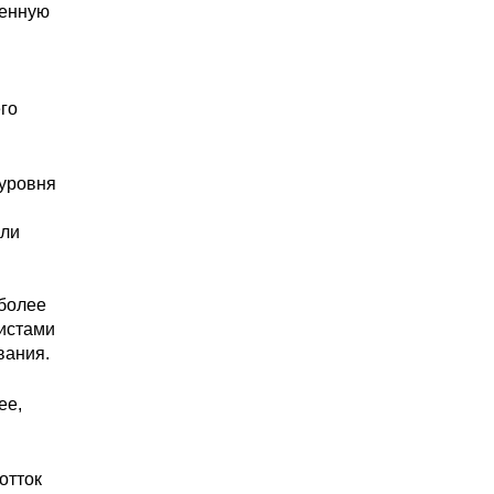
венную
го
 уровня
ули
иболее
листами
вания.
ее,
отток