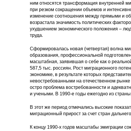
ним относятся трансформация внутренней м
при резком сокращении объемов и интенсивн
изменение соотношения между прямыми и обр
возрастала значимость политических факторо
ухудшением экономического положения – люд
труда.
Сформировалась новая (четвертая) волна ми
образования, профессиональной подготовлен
масштабная, заявившая о себе как о реальной 
587,5 тыс. россиян. Рост миграционного пот
экономике, в результате которых представит
невостребованными на отечественном рынке 
остро проблема востребованности и адекват
и учеными. В 1990-е годы ежегодно из страны 
В этот же период отмечались высокие показа
миграционный прирост за счет стран дальнего
К концу 1990-х годов масштабы эмиграции сокр