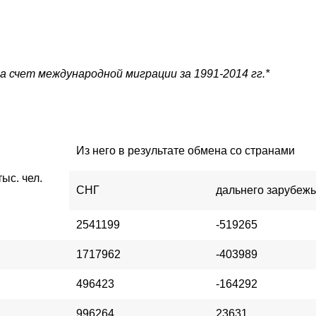
а счет международной миграции за 1991-2014 гг.*
Из него в результате обмена со странами
тыс. чел.
СНГ
дальнего зарубеж
2541199
-519265
1717962
-403989
496423
-164292
996264
23631