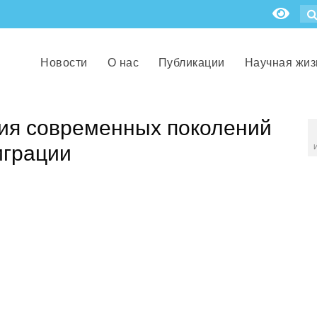
Новости
О нас
Публикации
Научная жиз
ия современных поколений
играции