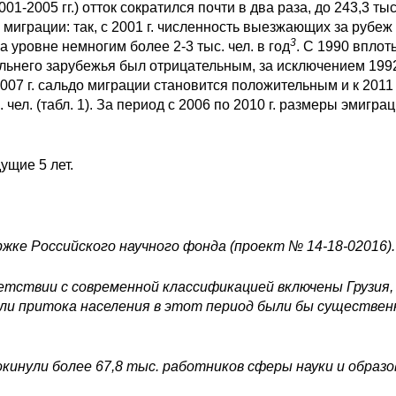
01-2005 гг.) отток сократился почти в два раза, до 243,3 тыс
грации: так, с 2001 г. численность выезжающих за рубеж
3
 уровне немногим более 2-3 тыс. чел. в год
. С 1990 вплот
альнего зарубежья был отрицательным, за исключением 199
2007 г. сальдо миграции становится положительным и к 2011 
чел. (табл. 1). За период с 2006 по 2010 г. размеры эмигра
дущие 5 лет.
ке Российского научного фонда (проект № 14-18-02016).
ветствии с современной классификацией включены Грузия
ели притока населения в этот период были бы существен
покинули более 67,8 тыс. работников сферы науки и образо