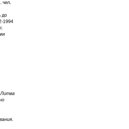
. чел.
ь до
2-1994
г.
ции
, Литва
но
вания.