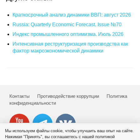
О совете
Краткосрочный анализ динамики ВВП: август 2026
Russia: Quarterly Economic Forecast. Issue №70
Регулярные прогнозы
Индекс промышленного оптимизма. Июль 2026
Квартальный прогноз
Интенсивная реструктуризация производства как
фактор макроэкономической динамики
Краткосрочный прогноз
Оценка индекса промышленного
производства
Российская Система Климатического
Контакты
Противодействие коррупции
Политика
Мониторинга
конфиденциальности
Центр «Климатическая политика и
экономика России»
Мы используем файлы cookie, чтобы улучшить ваш опыт на сайте.
Нажимая "Принять", вы соглашаетесь с нашей политикой
Образование и карьера