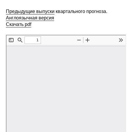
Сотрудники
Предыдущие выпуски
квартального прогноза.
Отчетность
Англоязычная версия
Скачать pdf
Противодействие коррупции
Материалы для СМИ
Публикации
Научная жизнь
Издания
Проблемы прогнозирования
О журнале
Номера журналов