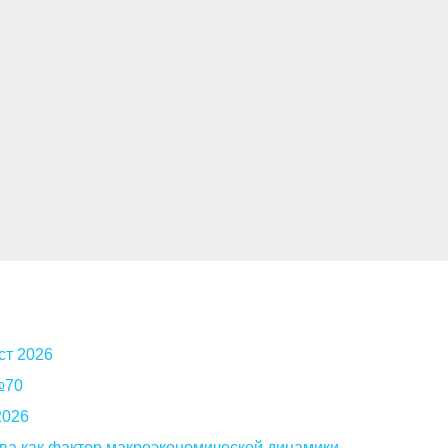
ст 2026
 №70
2026
ва как фактор макроэкономической динамики