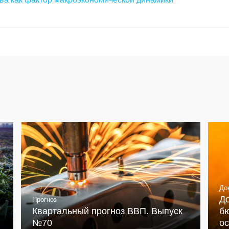
До
Д
Прогноз
Квартальный прогноз ВВП. Выпуск
бю
№70
о