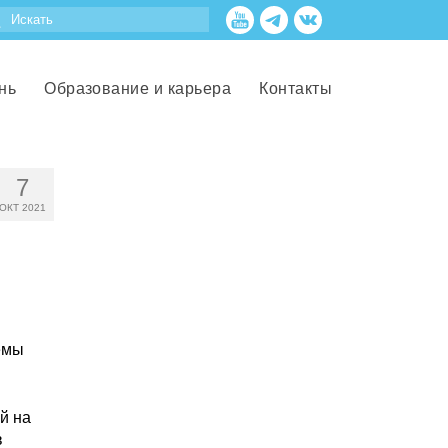
нь
Образование и карьера
Контакты
7
ОКТ 2021
емы
й на
в