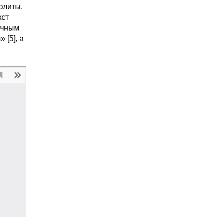
элиты.
кст
учным
 [5], а