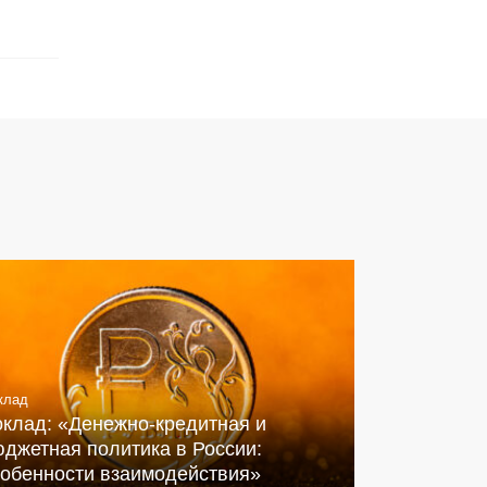
клад
оклад: «Денежно-кредитная и
джетная политика в России:
собенности взаимодействия»