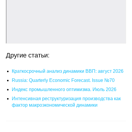
Общие требования
Стандарты оформления
Семинары
Энергетический семинар
Другие статьи:
Российско-французский семинар
Краткосрочный анализ динамики ВВП: август 2026
ЦДУ
Russia: Quarterly Economic Forecast. Issue №70
Отрасли и регионы
Индекс промышленного оптимизма. Июль 2026
Интенсивная реструктуризация производства как
Inforum
фактор макроэкономической динамики
Ученый совет
Материалы