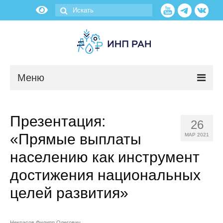
Меню
Новости
Презентация:
26
О нас
«Прямые выплаты
МАР 2021
Об институте
населению как инструмент
достижения национальных
Научные подразделения
целей развития»
Администрация
Некрасов Филипп Олегович