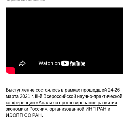
Сотрудники
Отчетность
Противодействие коррупции
Материалы для СМИ
Публикации
Научная жизнь
Издания
Выступление состоялось в рамках прошедшей 24-26
марта 2021 г.
III-й Всероссийской научно-практической
Проблемы прогнозирования
конференции «Анализ и прогнозирование развития
О журнале
экономики России»
, организованной ИНП РАН и
ИЭОПП СО РАН.
Номера журналов