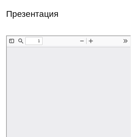
Редакционная этика
Презентация
Информация для авторов
Общие требования
Стандарты оформления
Научные труды
О журнале
Выпуски
Редакционная этика
Информация для авторов