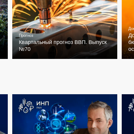
До
Д
Прогноз
Квартальный прогноз ВВП. Выпуск
бю
№70
о