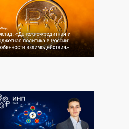
клад
оклад: «Денежно-кредитная и
джетная политика в России:
собенности взаимодействия»