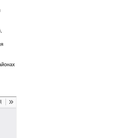
я
,
ия
айонах