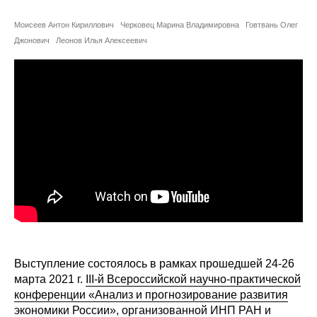
Сотрудники
Моисеев Антон Кириллович
Черковец Марина Владимировна
Говтвань Олег
Отчетность
Джонович
Леонов Илья Алексеевич
Противодействие коррупции
Материалы для СМИ
Публикации
Научная жизнь
Издания
Проблемы прогнозирования
Выступление состоялось в рамках прошедшей 24-26
О журнале
марта 2021 г.
III-й Всероссийской научно-практической
конференции «Анализ и прогнозирование развития
Номера журналов
экономики России»
, организованной ИНП РАН и