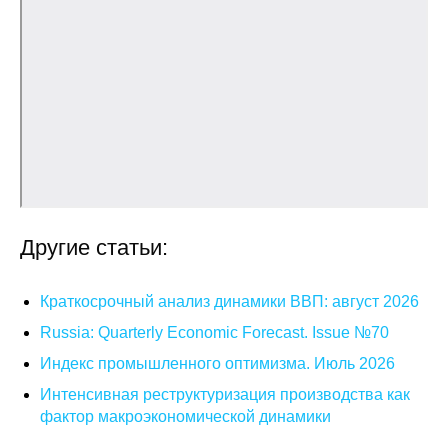
Общие требования
Стандарты оформления
Семинары
Энергетический семинар
Российско-французский семинар
Другие статьи:
ЦДУ
Отрасли и регионы
Краткосрочный анализ динамики ВВП: август 2026
Russia: Quarterly Economic Forecast. Issue №70
Inforum
Индекс промышленного оптимизма. Июль 2026
Интенсивная реструктуризация производства как
Ученый совет
фактор макроэкономической динамики
Материалы