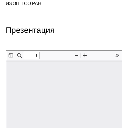
ИЭОПП СО РАН.
Редакционная этика
Информация для авторов
Презентация
Общие требования
Стандарты оформления
Научные труды
О журнале
Выпуски
Редакционная этика
Информация для авторов