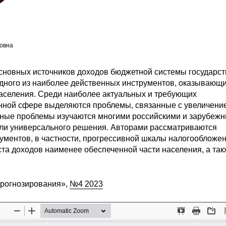
овна
сновных источников доходов бюджетной системы государст
одного из наиболее действенных инструментов, оказывающ
населения. Среди наиболее актуальных и требующих
анной сфере выделяются проблемы, связанные с увеличени
нные проблемы изучаются многими российскими и зарубеж
чили универсального решения. Авторами рассматриваются
ументов, в частности, прогрессивной шкалы налогообложе
ста доходов наименее обеспеченной части населения, а так
прогнозирования»,
№4 2023