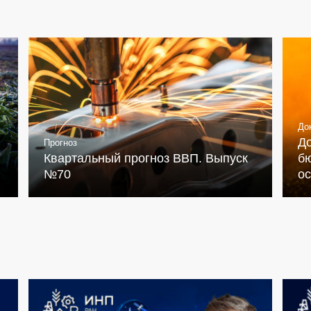
До
Д
Прогноз
Квартальный прогноз ВВП. Выпуск
бю
№70
о