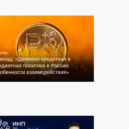
клад
оклад: «Денежно-кредитная и
джетная политика в России:
собенности взаимодействия»