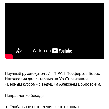
Сотрудники
Отчетность
Противодействие коррупции
Материалы для СМИ
Публикации
Научная жизнь
Издания
Научный руководитель ИНП РАН Порфирьев Борис
Николаевич дал интервью на YouTube-канале
Проблемы прогнозирования
«Верным курсом» с ведущим Алексеем Бобровским.
О журнале
Направление беседы:
Номера журналов
Глобальное потепление и кто виноват