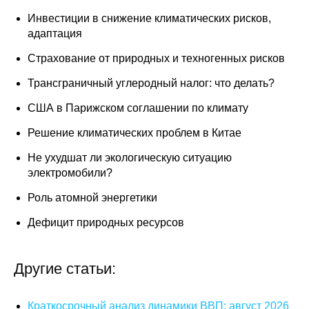
Инвестиции в снижение климатических рисков,
Редакционная этика
адаптация
Информация для авторов
Страхование от природных и техногенных рисков
Общие требования
Трансграничный углеродный налог: что делать?
США в Парижском соглашении по климату
Стандарты оформления
Решение климатических проблем в Китае
Научные труды
Не ухудшат ли экологическую ситуацию
электромобили?
О журнале
Роль атомной энергетики
Выпуски
Дефицит природных ресурсов
Редакционная этика
Другие статьи:
Информация для авторов
Краткосрочный анализ динамики ВВП: август 2026