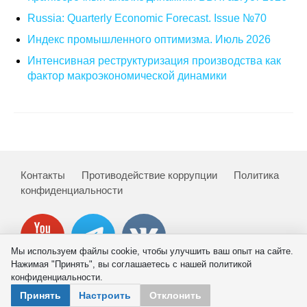
Общие требования
Russia: Quarterly Economic Forecast. Issue №70
Стандарты оформления
Индекс промышленного оптимизма. Июль 2026
Интенсивная реструктуризация производства как
Семинары
фактор макроэкономической динамики
Энергетический семинар
Российско-французский семинар
ЦДУ
Контакты
Противодействие коррупции
Политика
конфиденциальности
Отрасли и регионы
Inforum
Мы используем файлы cookie, чтобы улучшить ваш опыт на сайте.
Нажимая "Принять", вы соглашаетесь с нашей политикой
Ученый совет
конфиденциальности.
© 2026 ИНП РАН
Принять
Настроить
Отклонить
Материалы