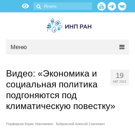
Меню
Новости
Видео: «Экономика и
19
О нас
социальная политика
АВГ 2021
Об институте
подгоняются под
климатическую повестку»
Научные подразделения
Администрация
Порфирьев Борис Николаевич
Бобровский Алексей Сергеевич