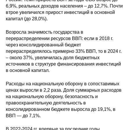
6,9%, реальных доходов населения – до 12,7%. Почти
Кафедра МФТИ
втрое увеличился прирост инвестиций в основной
капитал (до 28,0%).
Кафедра МАДИ
Возросла значимость государства в
Аспирантура
перераспределении ресурсов ВВП: если в 2018 г.
через консолидированный бюджет
Об аспирантуре
перераспределялось примерно 33% ВВП, то в 2024 г.
– около 37%, увеличилась доля бюджетных
источников в структуре финансирования инвестиций
Поступление
в основной капитал.
Обучение
Расходы на национальную оборону в сопоставимых
ценах выросли в 2,2 раза. Доля суммарных расходов
Нормативные документы
на национальную оборону, безопасность и
правоохранительную деятельность в
Диссертационный совет
консолидированном бюджете выросла до 19,1%, в
ВВП — до 7,1%.
О совете
В 2022-2024 гг. впервые за последние годы