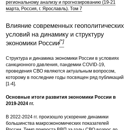
региональному анализу и прогнозированию (19-21
марта, Россия, г. Ярославль). Том 7
О совете
Влияние современных геополитических
Регулярные прогнозы
условий на динамику и структуру
Квартальный прогноз
[*]
экономики России
Краткосрочный прогноз
Структура и динамика экономики России в условиях
санкционного давления, пандемии COVID-19,
Оценка индекса промышленного
проведения СВО являются актуальным вопросом,
производства
которому в последние годы посвящен ряд публикаций
[1-4].
Российская Система Климатического
Мониторинга
Основные итоги развития экономики России в
2019-2024 гг.
Центр «Климатическая политика и
экономика России»
В 2022-2024 гг. произошло ускорение динамики
большинства макроэкономических показателей
Образование и карьера
России. Темп прироста ВВП за годы СВО возрос до