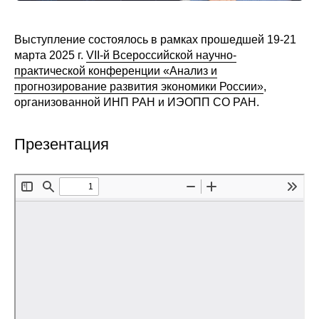
Редакционная этика
Выступление состоялось в рамках прошедшей 19-21
марта 2025 г.
VII-й Всероссийской научно-
Информация для авторов
практической конференции «Анализ и
Общие требования
прогнозирование развития экономики России»
,
организованной ИНП РАН и ИЭОПП СО РАН.
Стандарты оформления
Презентация
Научные труды
О журнале
Выпуски
Редакционная этика
Информация для авторов