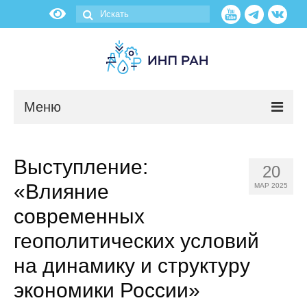
Меню
Новости
Выступление:
20
О нас
«Влияние
МАР 2025
Об институте
современных
геополитических условий
Научные подразделения
на динамику и структуру
Администрация
экономики России»