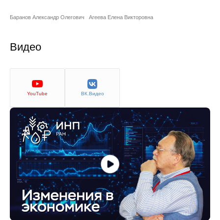
Сотрудники
Баранов Александр Олегович
Агеева Елена Викторовна
Отчетность
Видео
Противодействие коррупции
Материалы для СМИ
YouTube
ВК.Видео
Публикации
Научная жизнь
Издания
Проблемы прогнозирования
О журнале
Номера журналов