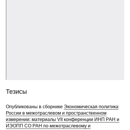
Общие требования
Стандарты оформления
Семинары
Энергетический семинар
Российско-французский семинар
ЦДУ
Отрасли и регионы
Тезисы
Inforum
Опубликованы в сборнике
Экономическая политика
России в межотраслевом и пространственном
Ученый совет
измерении: материалы VII конференции ИНП РАН и
ИЭОПП СО РАН по межотраслевому и
Материалы