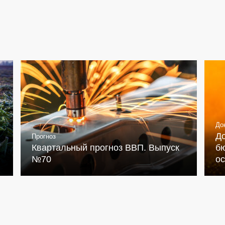
До
Д
Прогноз
Квартальный прогноз ВВП. Выпуск
бю
№70
о