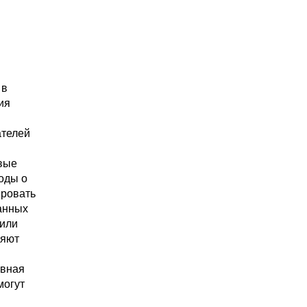
 в
ия
ателей
овые
оды о
ировать
анных
 или
ляют
овная
могут