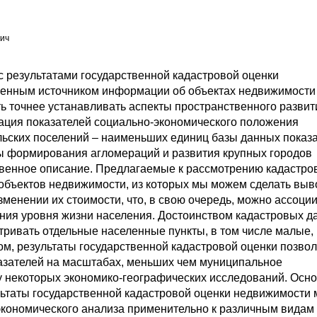
ич
с результатами государственной кадастровой оценки
енным источником информации об объектах недвижимости
ть точнее устанавливать аспекты пространственного развит
ация показателей социально-экономического положения
ельских поселений – наименьших единиц базы данных показ
ы формирования агломераций и развития крупных городов
ственное описание. Предлагаемые к рассмотрению кадастр
объектов недвижимости, из которых мы можем сделать выв
менении их стоимости, что, в свою очередь, можно ассоци
ения уровня жизни населения. Достоинством кадастровых д
ривать отдельные населенные пункты, в том числе малые,
ом, результаты государственной кадастровой оценки позво
азателей на масштабах, меньших чем муниципальное
у некоторых экономико-географических исследований. Осн
льтаты государственной кадастровой оценки недвижимости 
экономического анализа применительно к различным видам