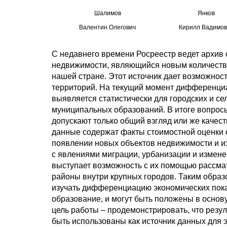
Шалимов
Янков
Валентин Олегович
Кирилл Вадимов
С недавнего времени Росреестр ведет архив 
недвижимости, являющийся новым количеств
нашей стране. Этот источник дает возможнос
территорий. На текущий момент дифференци
выявляется статистически для городских и с
муниципальных образований. В итоге вопрос
допускают только общий взгляд или же каче
данные содержат факты стоимостной оценки 
появлении новых объектов недвижимости и из
с явлениями миграции, урбанизации и измен
выступает возможность с их помощью рассмат
районы внутри крупных городов. Таким образ
изучать дифференциацию экономических пок
образование, и могут быть положены в основ
цель работы – продемонстрировать, что резу
быть использованы как источник данных для 