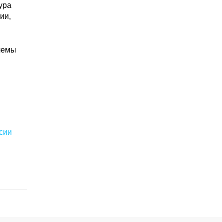
ура
ии,
лемы
сии