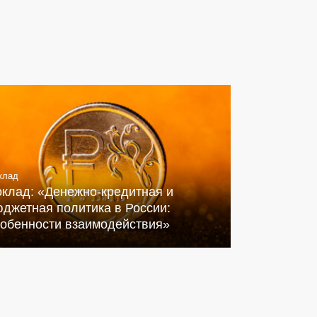
клад
оклад: «Денежно-кредитная и
джетная политика в России:
собенности взаимодействия»