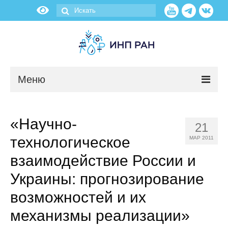
Меню
Новости
«Научно-
21
О нас
технологическое
МАР 2011
Об институте
взаимодействие России и
Украины: прогнозирование
Научные подразделения
возможностей и их
Администрация
механизмы реализации»