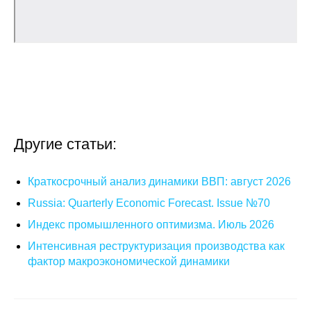
Кафедра МФТИ
Кафедра МАДИ
Аспирантура
Об аспирантуре
Другие статьи:
Поступление
Краткосрочный анализ динамики ВВП: август 2026
Обучение
Russia: Quarterly Economic Forecast. Issue №70
Нормативные документы
Индекс промышленного оптимизма. Июль 2026
Интенсивная реструктуризация производства как
Диссертационный совет
фактор макроэкономической динамики
О совете