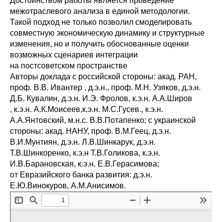
Достоинством работы является проведение
межотраслевого анализа в единой методологии.
Редакционная этика
Такой подход не только позволил смоделировать
совместную экономическую динамику и структурные
Информация для авторов
изменения, но и получить обоснованные оценки
возможных сценариев интеграции
Общие требования
на постсоветском пространстве
Авторы доклада с российской стороны: акад. РАН,
Стандарты оформления
проф. В.В. Ивантер , д.э.н., проф. М.Н. Узяков, д.э.н.
Д.Б. Кувалин, д.э.н. И.Э. Фролов, к.э.н. А.А.Широв
Научные труды
, к.э.н. А.К.Моисеев,к.э.н. М.С.Гусев., к.э.н.
А.А.Янтовский, м.н.с. В.В.Потапенко; с украинской
О журнале
стороны: акад. НАНУ, проф. В.М.Геец, д.э.н.
В.И.Мунтиян, д.э.н. Л.В.Шинкарук, д.э.н.
Т.В.Шинкоренко, к.э.н Т.В.Голикова, к.э.н.
Выпуски
И.В.Барановская, к.э.н. Е.В.Герасимова;
от Евразийского банка развития: д.э.н.
Редакционная этика
Е.Ю.Винокуров, А.М.Анисимов.
Информация для авторов