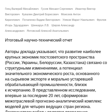
Сотрудники
Геец Валерий Михайлович
Гусев Михаил Сергеевич
Ивантер Виктор
Отчетность
Викторович
Кувалин Дмитрий Борисович
Моисеев Антон
Кириллович
Потапенко Вадим Викторович
Узяков Марат Наильевич
Фролов
Игорь Эдуардович
Противодействие коррупции
Шинкарук Л.В.
Широв Александр
Александрович
Янтовский Алексей Анатольевич
Материалы для СМИ
Итоговый научно-технический отчет
Публикации
Авторы доклада указывают, что развитие наиболее
крупных экономик постсоветского пространства
(России, Украины, Белоруссии, Казахстана) связано со
Научная жизнь
структурными изменениями, а потенциал
значительного экономического роста, основанного
Издания
на сырьевом экспорте и морально устаревшей
Проблемы прогнозирования
обрабатывающей промышленности, близок
к исчерпанию. В представленном исследовании,
О журнале
впервые за последние 20 лет, сформирован
межотраслевой прогнозно-аналитический комплекс
моделей для четырех ведущих стран региона.
Номера журналов