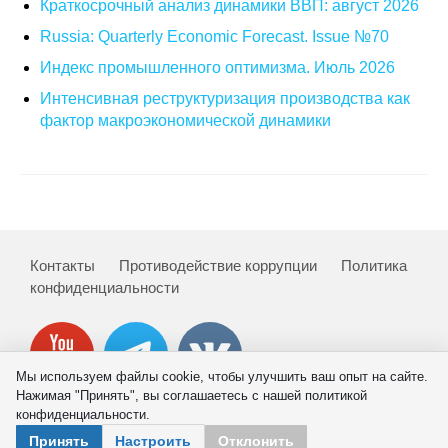
Краткосрочный анализ динамики ВВП: август 2026
Russia: Quarterly Economic Forecast. Issue №70
О совете
Индекс промышленного оптимизма. Июль 2026
Регулярные прогнозы
Интенсивная реструктуризация производства как
фактор макроэкономической динамики
Квартальный прогноз
Краткосрочный прогноз
Оценка индекса промышленного
производства
Контакты
Противодействие коррупции
Политика
конфиденциальности
Российская Система Климатического
Мониторинга
Центр «Климатическая политика и
Мы используем файлы cookie, чтобы улучшить ваш опыт на сайте.
экономика России»
Нажимая "Принять", вы соглашаетесь с нашей политикой
конфиденциальности.
Образование и карьера
© 2026 ИНП РАН
Принять
Настроить
Отклонить