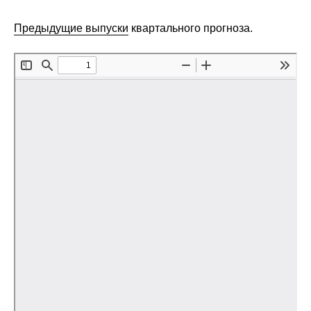
Сотрудники
Предыдущие выпуски
квартального прогноза.
Отчетность
Противодействие коррупции
Материалы для СМИ
Публикации
Научная жизнь
Издания
Проблемы прогнозирования
О журнале
Номера журналов