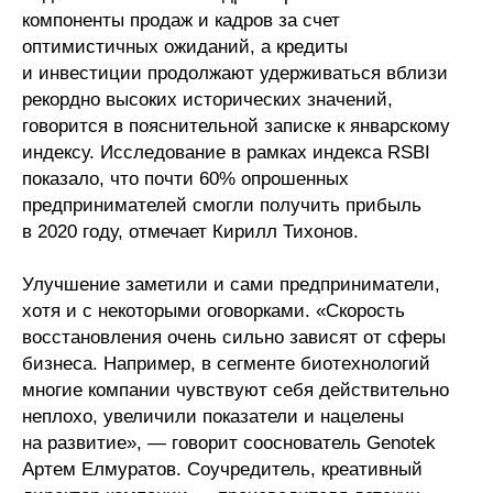
Общие требования
компоненты продаж и кадров за счет
оптимистичных ожиданий, а кредиты
Стандарты оформления
и инвестиции продолжают удерживаться вблизи
рекордно высоких исторических значений,
Семинары
говорится в пояснительной записке к январскому
индексу. Исследование в рамках индекса RSBI
Энергетический семинар
показало, что почти 60% опрошенных
предпринимателей смогли получить прибыль
Российско-французский семинар
в 2020 году, отмечает Кирилл Тихонов.
ЦДУ
Улучшение заметили и сами предприниматели,
хотя и с некоторыми оговорками. «Скорость
Отрасли и регионы
восстановления очень сильно зависят от сферы
бизнеса. Например, в сегменте биотехнологий
Inforum
многие компании чувствуют себя действительно
неплохо, увеличили показатели и нацелены
Ученый совет
на развитие», — говорит сооснователь Genotek
Артем Елмуратов. Соучредитель, креативный
Материалы