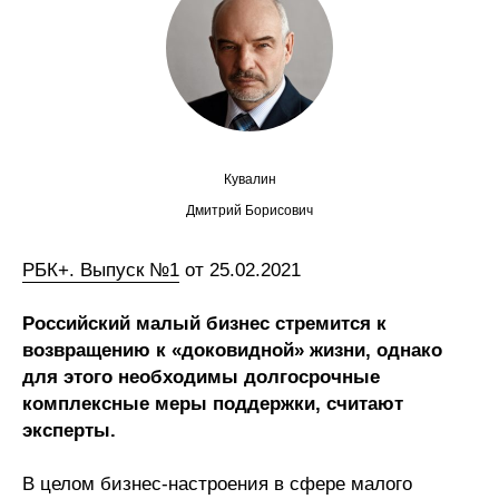
Сотрудники
Отчетность
Противодействие коррупции
Материалы для СМИ
Кувалин
Дмитрий Борисович
Публикации
РБК+. Выпуск №1
от 25.02.2021
Научная жизнь
Российский малый бизнес стремится к
Издания
возвращению к «доковидной» жизни, однако
Проблемы прогнозирования
для этого необходимы долгосрочные
комплексные меры поддержки, считают
О журнале
эксперты.
Номера журналов
В целом бизнес-настроения в сфере малого