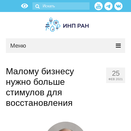
Меню
Новости
Малому бизнесу
25
О нас
нужно больше
ФЕВ 2021
Об институте
стимулов для
восстановления
Научные подразделения
Администрация