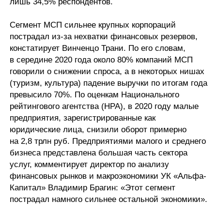
лишь 34,5% респондентов.
Кафедра МФТИ
Сегмент МСП сильнее крупных корпораций
пострадал из-за нехватки финансовых резервов,
Кафедра МАДИ
констатирует Винченцо Трани. По его словам,
в середине 2020 года около 80% компаний МСП
Аспирантура
говорили о снижении спроса, а в некоторых нишах
(туризм, культура) падение выручки по итогам года
Об аспирантуре
превысило 70%. По оценкам Национального
рейтингового агентства (НРА), в 2020 году малые
Поступление
предприятия, зарегистрированные как
юридические лица, снизили оборот примерно
Обучение
на 2,8 трлн руб. Предприятиями малого и среднего
бизнеса представлена большая часть сектора
Нормативные документы
услуг, комментирует директор по анализу
финансовых рынков и макроэкономики УК «Альфа-
Диссертационный совет
Капитал» Владимир Брагин: «Этот сегмент
пострадал намного сильнее остальной экономики».
О совете