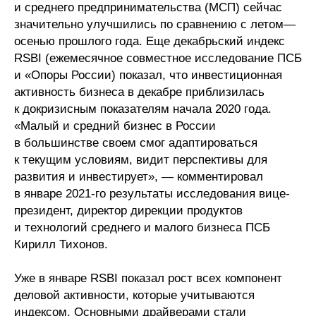
и среднего предпринимательства (МСП) сейчас
Редакционная этика
значительно улучшились по сравнению с летом—
осенью прошлого года. Еще декабрьский индекс
Информация для авторов
RSBI (ежемесячное совместное исследование ПСБ
и «Опоры России) показал, что инвестиционная
Общие требования
активность бизнеса в декабре приблизилась
к докризисным показателям начала 2020 года.
Стандарты оформления
«Малый и средний бизнес в России
в большинстве своем смог адаптироваться
Научные труды
к текущим условиям, видит перспективы для
развития и инвестирует», — комментировал
О журнале
в январе 2021-го результаты исследования вице-
президент, директор дирекции продуктов
Выпуски
и технологий среднего и малого бизнеса ПСБ
Кирилл Тихонов.
Редакционная этика
Уже в январе RSBI показал рост всех компонент
Информация для авторов
деловой активности, которые учитываются
индексом. Основными драйверами стали