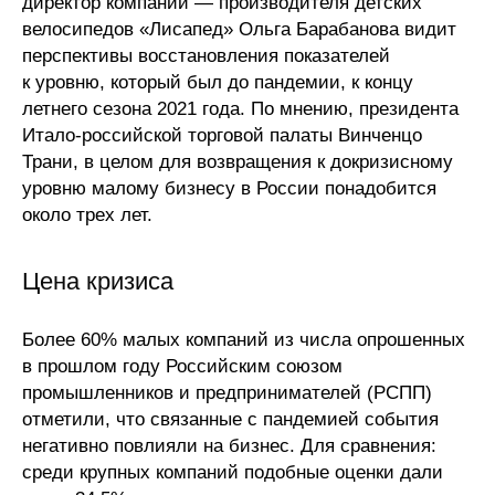
директор компании — производителя детских
велосипедов «Лисапед» Ольга Барабанова видит
О совете
перспективы восстановления показателей
к уровню, который был до пандемии, к концу
Регулярные прогнозы
летнего сезона 2021 года. По мнению, президента
Итало-российской торговой палаты Винченцо
Квартальный прогноз
Трани, в целом для возвращения к докризисному
уровню малому бизнесу в России понадобится
Краткосрочный прогноз
около трех лет.
Оценка индекса промышленного
производства
Цена кризиса
Российская Система Климатического
Более 60% малых компаний из числа опрошенных
Мониторинга
в прошлом году Российским союзом
промышленников и предпринимателей (РСПП)
Центр «Климатическая политика и
отметили, что связанные с пандемией события
экономика России»
негативно повлияли на бизнес. Для сравнения:
среди крупных компаний подобные оценки дали
Образование и карьера