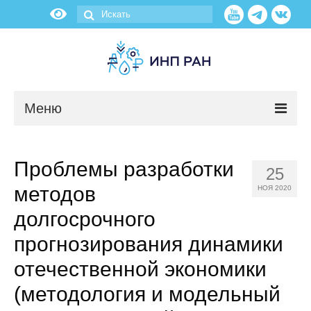
Меню
Новости
Проблемы разработки
25
О нас
методов
НОЯ 2020
Об институте
долгосрочного
прогнозирования динамики
Научные подразделения
отечественной экономики
Администрация
(методология и модельный