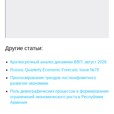
О совете
Регулярные прогнозы
Квартальный прогноз
Краткосрочный прогноз
Другие статьи:
Оценка индекса промышленного
Краткосрочный анализ динамики ВВП: август 2026
производства
Russia: Quarterly Economic Forecast. Issue №70
Российская Система Климатического
Прогнозирование трендов постконфликтного
Мониторинга
развития экономики
Роль демографических процессов в формировании
Центр «Климатическая политика и
ограничений экономического роста в Республике
экономика России»
Армения
Образование и карьера