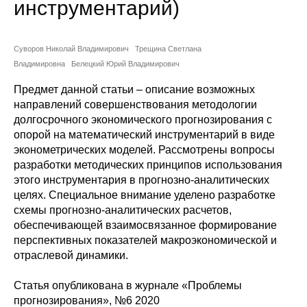
инструментарий)
Сотрудники
Отчетность
Суворов Николай Владимирович
Трещина Светлана
Владимировна
Белецкий Юрий Владимирович
Противодействие коррупции
Предмет данной статьи – описание возможных
направлений совершенствования методологии
Материалы для СМИ
долгосрочного экономического прогнозирования с
опорой на математический инструментарий в виде
Публикации
эконометрических моделей. Рассмотрены вопросы
разработки методических принципов использования
Научная жизнь
этого инструментария в прогнозно-аналитических
целях. Специальное внимание уделено разработке
Издания
схемы прогнозно-аналитических расчетов,
обеспечивающей взаимосвязанное формирование
Проблемы прогнозирования
перспективных показателей макроэкономической и
отраслевой динамики.
О журнале
Статья опубликована в журнале «Проблемы
Номера журналов
прогнозирования»,
№6 2020