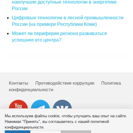
наилучшие доступные технологии в энергетике
России
Кафедра МФТИ
Цифровые технологии в лесной промышленности
России (на примере Республики Коми)
Кафедра МАДИ
Может ли периферия региона развиваться
Аспирантура
успешнее его центра?
Об аспирантуре
Поступление
Обучение
Контакты
Противодействие коррупции
Политика
конфиденциальности
Нормативные документы
Диссертационный совет
Мы используем файлы cookie, чтобы улучшить ваш опыт на сайте.
Нажимая "Принять", вы соглашаетесь с нашей политикой
О совете
конфиденциальности.