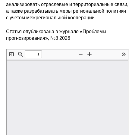
анализировать отраслевые и территориальные связи,
Редакционная этика
а также разрабатывать меры региональной политики
с учетом межрегиональной кооперации.
Информация для авторов
Статья опубликована в журнале «Проблемы
Общие требования
прогнозирования»,
№3 2026
Стандарты оформления
Научные труды
О журнале
Выпуски
Редакционная этика
Информация для авторов