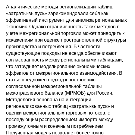
Сотрудники
Аналитические методы регионализации таблиц
«затраты-выпуск» зарекомендовали себя как
Отчетность
эффективный инструмент для анализа региональных
экономик. Однако ограниченность таких методов в
Противодействие коррупции
учете межрегиональной торговли может приводить к
искажениям при оценке пространственной структуры
Материалы для СМИ
производства и потребления. В частности,
существующие подходы не всегда обеспечивают
согласованность между региональными таблицами,
Публикации
что затрудняет моделирование экономических
эффектов от межрегионального взаимодействия. В
Научная жизнь
статье предложен подход к построению
согласованной межрегиональной таблицы
Издания
межотраслевого баланса (МРМОБ) для России.
Методология основана на интеграции
Проблемы прогнозирования
регионализованных таблиц «затраты-выпуск» и
оценки межрегиональных торговых потоков, с
О журнале
последующим распределением импорта между
промежуточным и конечным потреблением.
Номера журналов
Полученная модель позволяет более точно