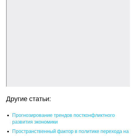
О совете
Регулярные прогнозы
Квартальный прогноз
Краткосрочный прогноз
Оценка индекса промышленного
производства
Российская Система Климатического
Мониторинга
Другие статьи:
Центр «Климатическая политика и
Прогнозирование трендов постконфликтного
экономика России»
развития экономики
Пространственный фактор в политике перехода на
Образование и карьера