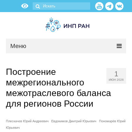
Меню
Новости
Построение
1
О нас
межрегионального
ИЮН 2026
Об институте
межотраслевого баланса
для регионов России
Научные подразделения
Администрация
Плескачев Юрий Андреевич
Евдокимов Дмитрий Юрьевич
Пономарёв Юрий
Юрьевич