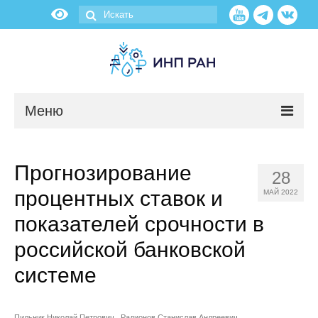
Меню
Новости
Прогнозирование
28
О нас
процентных ставок и
МАЙ 2022
Об институте
показателей срочности в
российской банковской
Научные подразделения
системе
Администрация
Пильник Николай Петрович
Радионов Станислав Андреевич