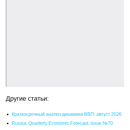
О совете
Регулярные прогнозы
Квартальный прогноз
Краткосрочный прогноз
Оценка индекса промышленного
производства
Российская Система Климатического
Мониторинга
Другие статьи:
Центр «Климатическая политика и
экономика России»
Краткосрочный анализ динамики ВВП: август 2026
Russia: Quarterly Economic Forecast. Issue №70
Образование и карьера