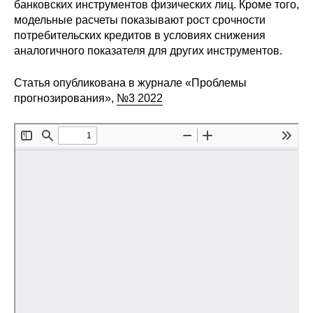
банковских инструментов физических лиц. Кроме того,
модельные расчеты показывают рост срочности
Редакционная этика
потребительских кредитов в условиях снижения
аналогичного показателя для других инструментов.
Информация для авторов
Статья опубликована в журнале «Проблемы
Общие требования
прогнозирования»,
№3 2022
Стандарты оформления
Научные труды
О журнале
Выпуски
Редакционная этика
Информация для авторов