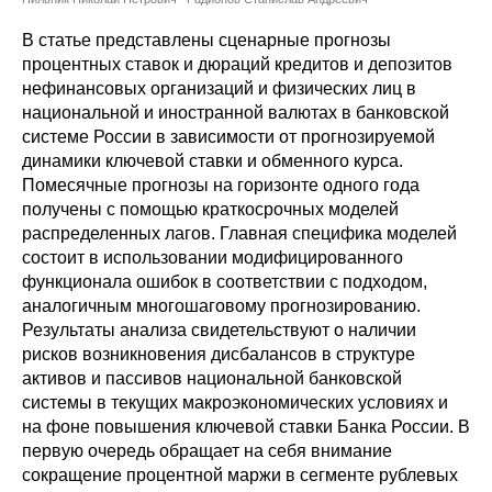
Сотрудники
В статье представлены сценарные прогнозы
Отчетность
процентных ставок и дюраций кредитов и депозитов
нефинансовых организаций и физических лиц в
национальной и иностранной валютах в банковской
Противодействие коррупции
системе России в зависимости от прогнозируемой
динамики ключевой ставки и обменного курса.
Материалы для СМИ
Помесячные прогнозы на горизонте одного года
получены с помощью краткосрочных моделей
Публикации
распределенных лагов. Главная специфика моделей
состоит в использовании модифицированного
Научная жизнь
функционала ошибок в соответствии с подходом,
аналогичным многошаговому прогнозированию.
Издания
Результаты анализа свидетельствуют о наличии
рисков возникновения дисбалансов в структуре
Проблемы прогнозирования
активов и пассивов национальной банковской
системы в текущих макроэкономических условиях и
О журнале
на фоне повышения ключевой ставки Банка России. В
первую очередь обращает на себя внимание
Номера журналов
сокращение процентной маржи в сегменте рублевых