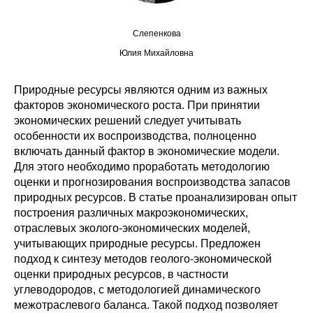
Редакционная этика
Слепенкова
Юлия Михайловна
Информация для авторов
Общие требования
Природные ресурсы являются одним из важных
факторов экономического роста. При принятии
Стандарты оформления
экономических решений следует учитывать
особенности их воспроизводства, полноценно
включать данный фактор в экономические модели.
Научные труды
Для этого необходимо проработать методологию
оценки и прогнозирования воспроизводства запасов
О журнале
природных ресурсов. В статье проанализирован опыт
построения различных макроэкономических,
Выпуски
отраслевых эколого-экономических моделей,
учитывающих природные ресурсы. Предложен
Редакционная этика
подход к синтезу методов геолого-экономической
оценки природных ресурсов, в частности
Информация для авторов
углеводородов, с методологией динамического
межотраслевого баланса. Такой подход позволяет