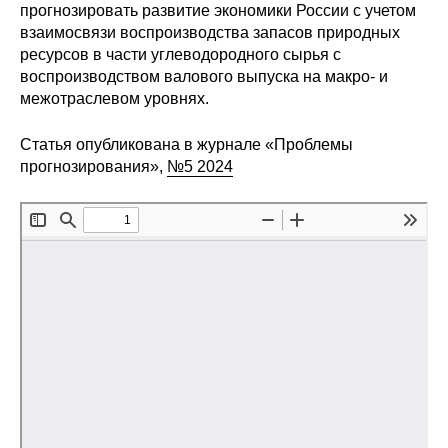
Общие требования
прогнозировать развитие экономики России с учетом
взаимосвязи воспроизводства запасов природных
Стандарты оформления
ресурсов в части углеводородного сырья с
воспроизводством валового выпуска на макро- и
межотраслевом уровнях.
Семинары
Статья опубликована в журнале «Проблемы
Энергетический семинар
прогнозирования»,
№5 2024
Российско-французский семинар
ЦДУ
Отрасли и регионы
Inforum
Ученый совет
Материалы