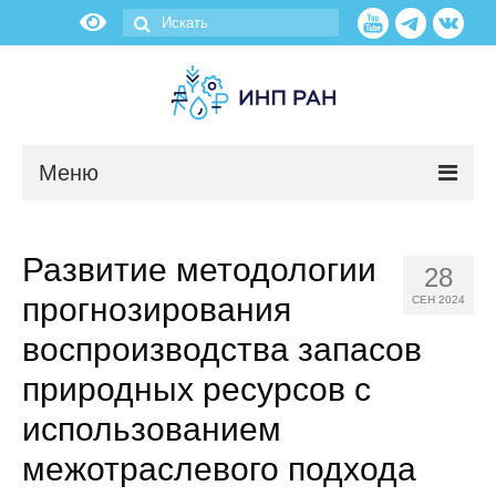
Меню
Новости
Развитие методологии
28
О нас
прогнозирования
СЕН 2024
Об институте
воспроизводства запасов
природных ресурсов с
Научные подразделения
использованием
Администрация
межотраслевого подхода