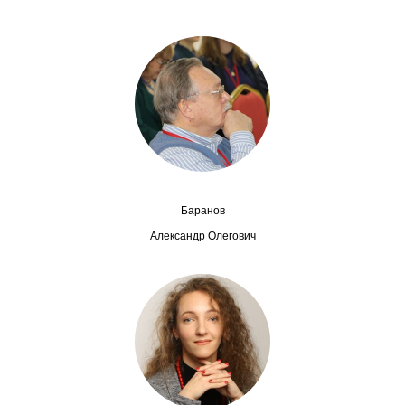
Сотрудники
Отчетность
Противодействие коррупции
Материалы для СМИ
Публикации
Баранов
Научная жизнь
Александр Олегович
Издания
Проблемы прогнозирования
О журнале
Номера журналов