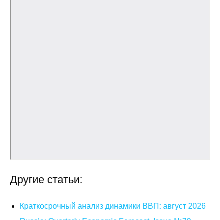
Кафедра МФТИ
Кафедра МАДИ
Аспирантура
Об аспирантуре
Поступление
Обучение
Нормативные документы
Другие статьи:
Диссертационный совет
О совете
Краткосрочный анализ динамики ВВП: август 2026