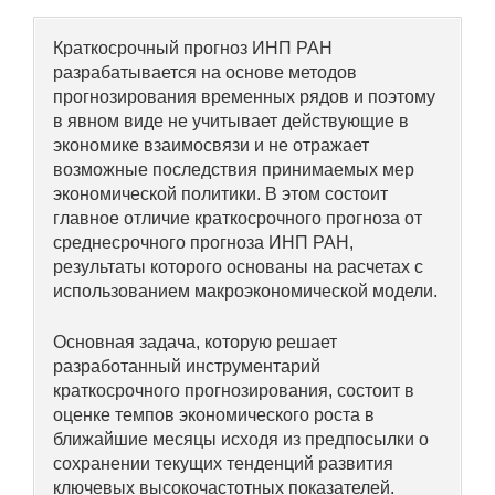
О совете
Краткосрочный прогноз ИНП РАН
разрабатывается на основе методов
прогнозирования временных рядов и поэтому
Регулярные прогнозы
в явном виде не учитывает действующие в
Квартальный прогноз
экономике взаимосвязи и не отражает
возможные последствия принимаемых мер
экономической политики. В этом состоит
Краткосрочный прогноз
главное отличие краткосрочного прогноза от
среднесрочного прогноза ИНП РАН,
Оценка индекса промышленного
результаты которого основаны на расчетах с
производства
использованием макроэкономической модели.
Российская Система Климатического
Основная задача, которую решает
Мониторинга
разработанный инструментарий
краткосрочного прогнозирования, состоит в
Центр «Климатическая политика и
оценке темпов экономического роста в
экономика России»
ближайшие месяцы исходя из предпосылки о
сохранении текущих тенденций развития
Образование и карьера
ключевых высокочастотных показателей.