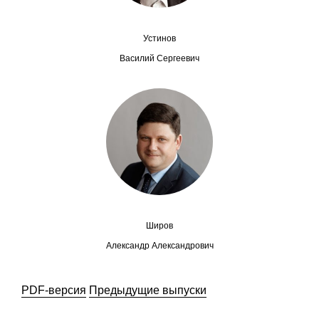
Общие требования
Стандарты оформления
Устинов
Василий Сергеевич
Семинары
Энергетический семинар
Российско-французский семинар
ЦДУ
Отрасли и регионы
Широв
Inforum
Александр Александрович
Ученый совет
PDF-версия
Предыдущие выпуски
Материалы