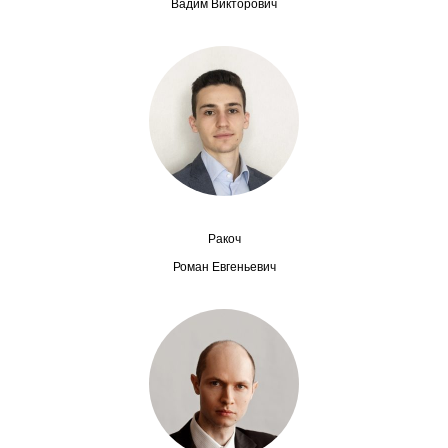
Вадим Викторович
Редакционная этика
Информация для авторов
Общие требования
Стандарты оформления
Научные труды
Ракоч
О журнале
Роман Евгеньевич
Выпуски
Редакционная этика
Информация для авторов