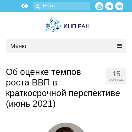
Меню
Новости
Об оценке темпов
15
О нас
роста ВВП в
ИЮН 2021
Об институте
краткосрочной перспективе
(июнь 2021)
Научные подразделения
Администрация