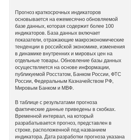
Кафедра МФТИ
Прогноз краткосрочных индикаторов
основывается на ежемесячно обновляемой
Кафедра МАДИ
базе данных, которая содержит более 100
индикаторов. База данных включает
показатели, отражающие макроэкономические
Аспирантура
тенденции в российской экономике, изменения
в динамике внутренних и мировых цен на
Об аспирантуре
отдельные товары. Обновление базы данных
осуществляется на основе информации,
Поступление
публикуемой Росстатом, Банком России, ФТС
России, Федеральным Казначейством РФ,
Обучение
Мировым Банком и МВФ.
Нормативные документы
В таблице с результатами прогноза
фактические данные приведены в скобках.
Временной интервал, на который
Диссертационный совет
разрабатывается прогноз, представлен в
О совете
строке, расположенной под названием
индикатора. Дата разработки прогноза указана