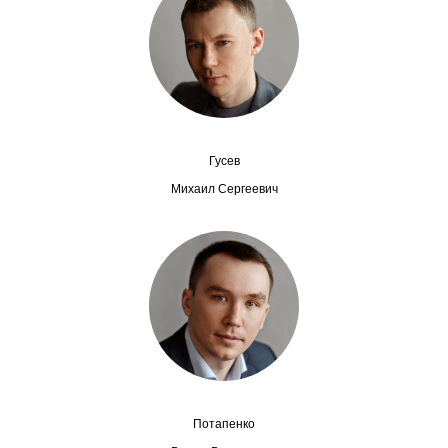
Сотрудники
Отчетность
Противодействие коррупции
Материалы для СМИ
Гусев
Михаил Сергеевич
Публикации
Научная жизнь
Издания
Проблемы прогнозирования
О журнале
Потапенко
Номера журналов