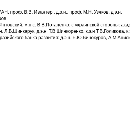
, проф. В.В. Ивантер , д.э.н., проф. М.Н. Узяков, д.э.н.
ров
А.А.Янтовский, м.н.с. В.В.Потапенко; с украинской стороны: акад
. Л.В.Шинкарук, д.э.н. Т.В.Шинкоренко, к.э.н Т.В.Голикова, к.
вразийского банка развития: д.э.н. Е.Ю.Винокуров, А.М.Анис