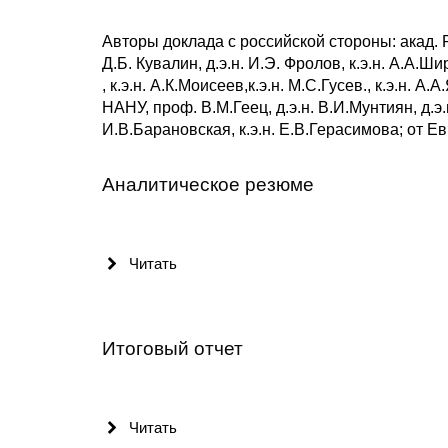
Авторы доклада с российской стороны: акад. РАН
Д.Б. Кувалин, д.э.н. И.Э. Фролов, к.э.н. А.А.Ши
, к.э.н. А.К.Моисеев,к.э.н. М.С.Гусев., к.э.н. 
НАНУ, проф. В.М.Геец, д.э.н. В.И.Мунтиян, д.э.н
И.В.Барановская, к.э.н. Е.В.Герасимова; от Е
Аналитическое резюме
Читать
Итоговый отчет
Читать