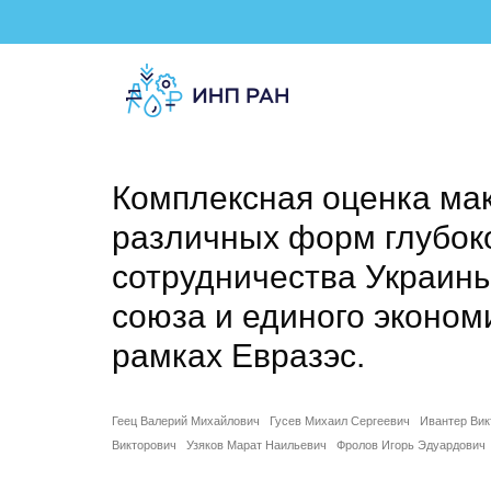
Комплексная оценка ма
различных форм глубоко
сотрудничества Украин
союза и единого эконом
рамках Евразэс.
Геец Валерий Михайлович
Гусев Михаил Сергеевич
Ивантер Вик
Викторович
Узяков Марат Наильевич
Фролов Игорь Эдуардович