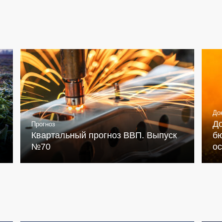
До
Д
Прогноз
Квартальный прогноз ВВП. Выпуск
бю
№70
о