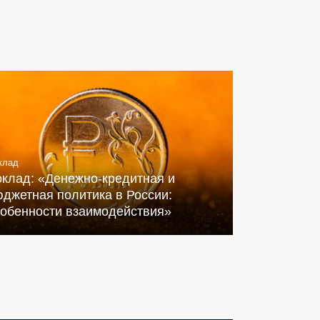
клад
оклад: «Денежно-кредитная и
джетная политика в России:
собенности взаимодействия»