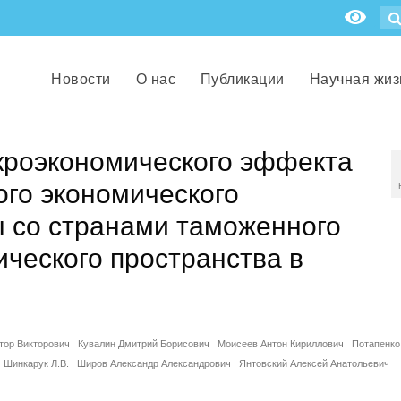
Новости
О нас
Публикации
Научная жиз
кроэкономического эффекта
го экономического
ы со странами таможенного
ического пространства в
тор Викторович
Кувалин Дмитрий Борисович
Моисеев Антон Кириллович
Потапенко
Шинкарук Л.В.
Широв Александр Александрович
Янтовский Алексей Анатольевич