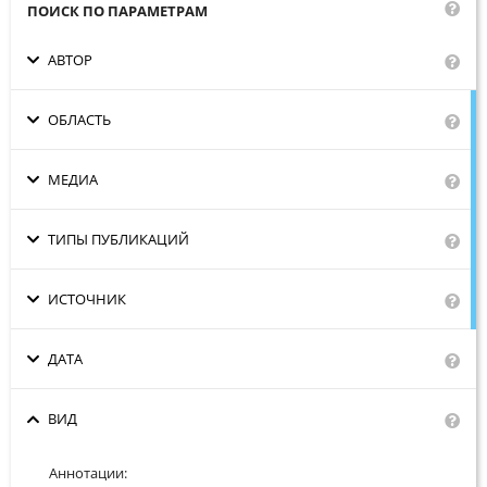
Сотрудники
ПОИСК ПО ПАРАМЕТРАМ
Отчетность
АВТОР
Противодействие коррупции
ОБЛАСТЬ
Материалы для СМИ
МЕДИА
Публикации
ТИПЫ ПУБЛИКАЦИЙ
Научная жизнь
ИСТОЧНИК
Издания
ДАТА
Проблемы прогнозирования
О журнале
ВИД
Номера журналов
Аннотации: