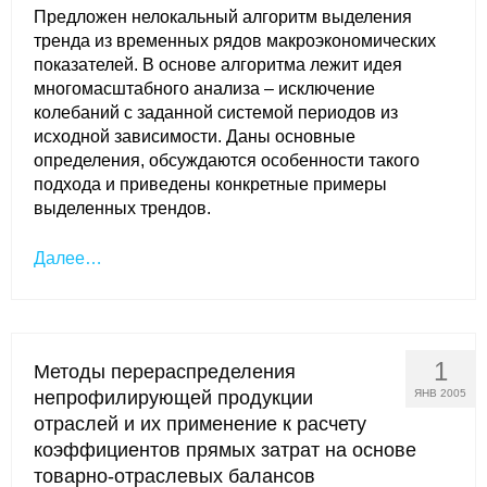
Общие требования
Предложен нелокальный алгоритм выделения
тренда из временных рядов макроэкономических
Стандарты оформления
показателей. В основе алгоритма лежит идея
многомасштабного анализа – исключение
колебаний с заданной системой периодов из
Семинары
исходной зависимости. Даны основные
Энергетический семинар
определения, обсуждаются особенности такого
подхода и приведены конкретные примеры
выделенных трендов.
Российско-французский семинар
Далее…
ЦДУ
Отрасли и регионы
1
Методы перераспределения
Inforum
непрофилирующей продукции
ЯНВ 2005
отраслей и их применение к расчету
Ученый совет
коэффициентов прямых затрат на основе
Материалы
товарно-отраслевых балансов