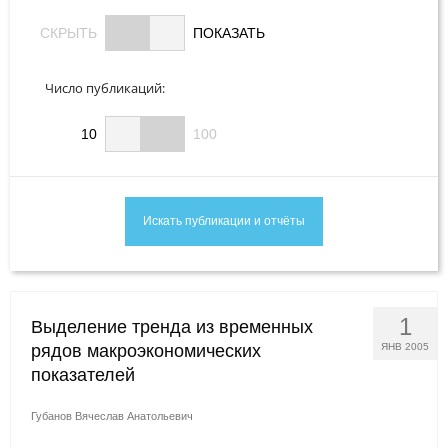
Редакционная этика
CКРЫТЬ
ПОКАЗАТЬ
Информация для авторов
Число публикаций:
Общие требования
10
100
Стандарты оформления
Научные труды
О журнале
Выпуски
1
Выделение тренда из временных
рядов макроэкономических
ЯНВ 2005
Редакционная этика
показателей
Информация для авторов
Губанов Вячеслав Анатольевич