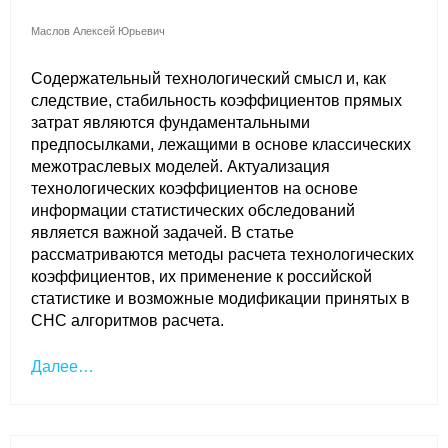
Маслов Алексей Юрьевич
О совете
Содержательный технологический смысл и, как
Регулярные прогнозы
следствие, стабильность коэффициентов прямых
затрат являются фундаментальными
Квартальный прогноз
предпосылками, лежащими в основе классических
межотраслевых моделей. Актуализация
Краткосрочный прогноз
технологических коэффициентов на основе
информации статистических обследований
Оценка индекса промышленного
является важной задачей. В статье
производства
рассматриваются методы расчета технологических
коэффициентов, их применение к российской
статистике и возможные модификации принятых в
Российская Система Климатического
Мониторинга
СНС алгоритмов расчета.
Далее…
Центр «Климатическая политика и экономика
России»
Образование и карьера