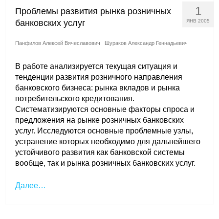
1
Проблемы развития рынка розничных
Кафедра МФТИ
банковских услуг
ЯНВ 2005
Кафедра МАДИ
Панфилов Алексей Вячеславович
Шураков Александр Геннадьевич
Аспирантура
В работе анализируется текущая ситуация и
тенденции развития розничного направления
Об аспирантуре
банковского бизнеса: рынка вкладов и рынка
потребительского кредитования.
Поступление
Систематизируются основные факторы спроса и
предложения на рынке розничных банковских
услуг. Исследуются основные проблемные узлы,
Обучение
устранение которых необходимо для дальнейшего
устойчивого развития как банковской системы
Нормативные документы
вообще, так и рынка розничных банковских услуг.
Диссертационный совет
Далее…
О совете