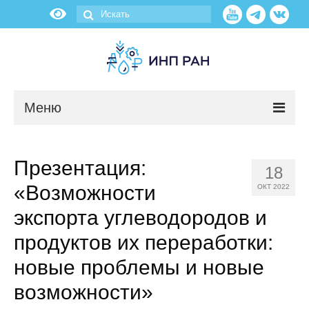
Меню
Новости
Презентация:
18
О нас
«Возможности
ОКТ 2022
Об институте
экспорта углеводородов и
продуктов их переработки:
Научные подразделения
новые проблемы и новые
Администрация
возможности»