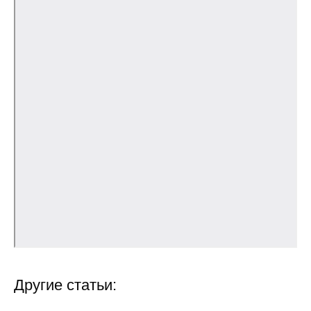
Редакционная этика
Информация для авторов
Общие требования
Стандарты оформления
Научные труды
О журнале
Выпуски
Редакционная этика
Другие статьи:
Информация для авторов