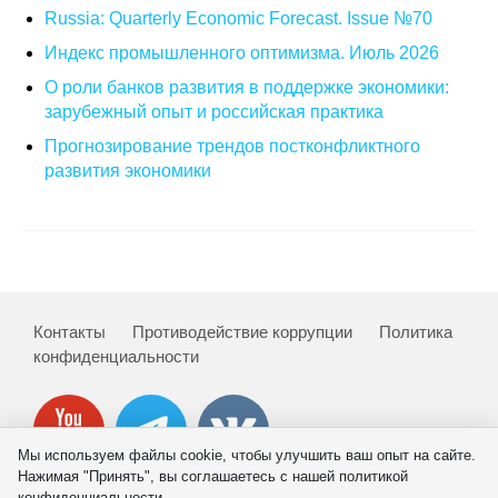
Общие требования
Russia: Quarterly Economic Forecast. Issue №70
Индекс промышленного оптимизма. Июль 2026
Стандарты оформления
О роли банков развития в поддержке экономики:
зарубежный опыт и российская практика
Семинары
Прогнозирование трендов постконфликтного
Энергетический семинар
развития экономики
Российско-французский семинар
ЦДУ
Отрасли и регионы
Контакты
Противодействие коррупции
Политика
конфиденциальности
Inforum
Ученый совет
Мы используем файлы cookie, чтобы улучшить ваш опыт на сайте.
Нажимая "Принять", вы соглашаетесь с нашей политикой
Материалы
конфиденциальности.