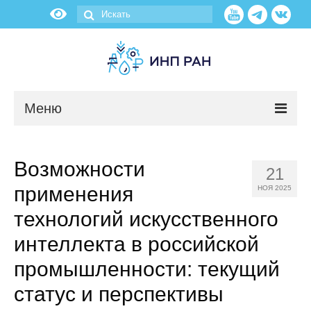
Меню
Новости
Возможности
21
О нас
применения
НОЯ 2025
Об институте
технологий искусственного
интеллекта в российской
Научные подразделения
промышленности: текущий
Администрация
статус и перспективы