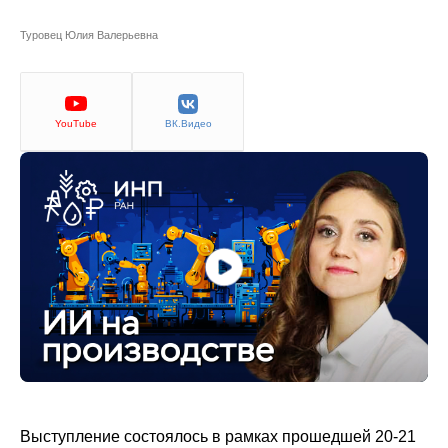
Сотрудники
Туровец Юлия Валерьевна
Отчетность
Противодействие коррупции
YouTube
ВК.Видео
Материалы для СМИ
Публикации
Научная жизнь
Издания
Проблемы прогнозирования
О журнале
Номера журналов
Выступление состоялось в рамках прошедшей 20-21