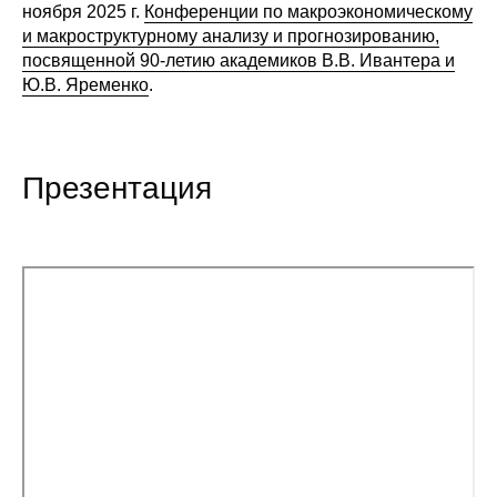
ноября 2025 г.
Конференции по макроэкономическому
Редакционная этика
и макроструктурному анализу и прогнозированию,
посвященной 90-летию академиков В.В. Ивантера и
Ю.В. Яременко
.
Информация для авторов
Общие требования
Презентация
Стандарты оформления
Научные труды
О журнале
Выпуски
Редакционная этика
Информация для авторов