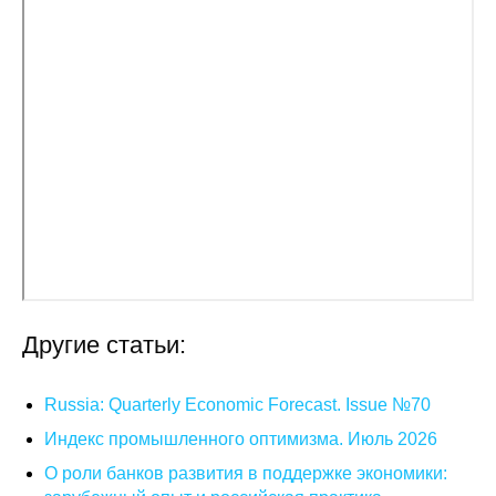
Общие требования
Стандарты оформления
Семинары
Энергетический семинар
Российско-французский семинар
ЦДУ
Отрасли и регионы
Другие статьи:
Inforum
Russia: Quarterly Economic Forecast. Issue №70
Ученый совет
Индекс промышленного оптимизма. Июль 2026
О роли банков развития в поддержке экономики:
Материалы