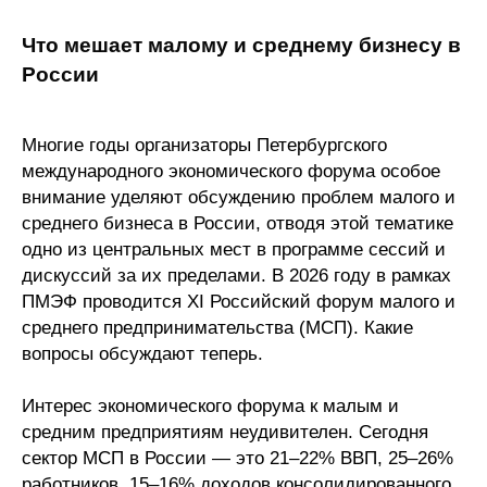
Редакционная этика
Что мешает малому и среднему бизнесу в
России
Информация для авторов
Общие требования
Многие годы организаторы Петербургского
международного экономического форума особое
Стандарты оформления
внимание уделяют обсуждению проблем малого и
среднего бизнеса в России, отводя этой тематике
Научные труды
одно из центральных мест в программе сессий и
дискуссий за их пределами. В 2026 году в рамках
О журнале
ПМЭФ проводится XI Российский форум малого и
среднего предпринимательства (МСП). Какие
Выпуски
вопросы обсуждают теперь.
Редакционная этика
Интерес экономического форума к малым и
средним предприятиям неудивителен. Сегодня
Информация для авторов
сектор МСП в России — это 21–22% ВВП, 25–26%
работников, 15–16% доходов консолидированного