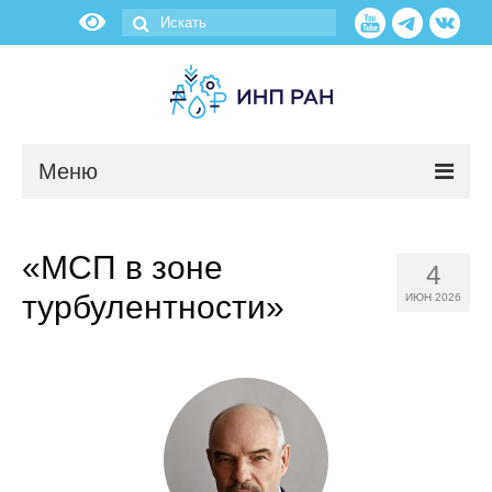
Меню
Новости
«МСП в зоне
4
О нас
турбулентности»
ИЮН 2026
Об институте
Научные подразделения
Администрация