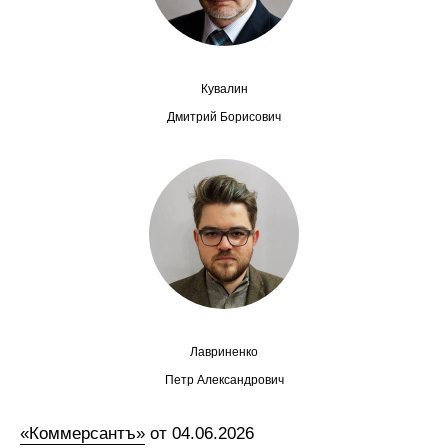
Сотрудники
Отчетность
Кувалин
Противодействие коррупции
Дмитрий Борисович
Материалы для СМИ
Публикации
Научная жизнь
Издания
Проблемы прогнозирования
Лавриненко
О журнале
Петр Александрович
Номера журналов
«Коммерсантъ»
от 04.06.2026