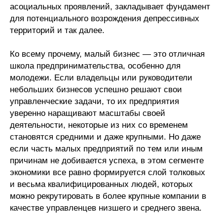
асоциальных проявлений, закладывает фундамент
Кафедра МФТИ
для потенциального возрождения депрессивных
территорий и так далее.
Кафедра МАДИ
Ко всему прочему, малый бизнес — это отличная
Аспирантура
школа предпринимательства, особенно для
молодежи. Если владельцы или руководители
Об аспирантуре
небольших бизнесов успешно решают свои
управленческие задачи, то их предприятия
Поступление
уверенно наращивают масштабы своей
деятельности, некоторые из них со временем
Обучение
становятся средними и даже крупными. Но даже
если часть малых предприятий по тем или иным
Нормативные документы
причинам не добивается успеха, в этом сегменте
экономики все равно формируется слой толковых
Диссертационный совет
и весьма квалифицированных людей, которых
можно рекрутировать в более крупные компании в
О совете
качестве управленцев низшего и среднего звена.