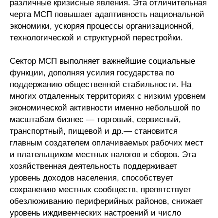
различные кризисные явления. Эта отличительная
черта МСП повышает адаптивность национальной
О совете
экономики, ускоряя процессы организационной,
технологической и структурной перестройки.
Регулярные прогнозы
Сектор МСП выполняет важнейшие социальные
Квартальный прогноз
функции, дополняя усилия государства по
поддержанию общественной стабильности. На
Краткосрочный прогноз
многих отдаленных территориях с низким уровнем
экономической активности именно небольшой по
Оценка индекса промышленного
масштабам бизнес — торговый, сервисный,
производства
транспортный, пищевой и др.— становится
главным создателем оплачиваемых рабочих мест
Российская Система Климатического
и плательщиком местных налогов и сборов. Эта
Мониторинга
хозяйственная деятельность поддерживает
уровень доходов населения, способствует
Центр «Климатическая политика и
экономика России»
сохранению местных сообществ, препятствует
обезлюживанию периферийных районов, снижает
уровень иждивенческих настроений и число
Образование и карьера