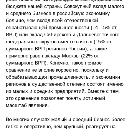
Общие требования
бюджета нашей страны. Совокупный вклад малого
и среднего бизнеса в российскую экономику
Стандарты оформления
больше, чем вклад всей отечественной
обрабатывающей промышленности (14–15% от
Семинары
ВВП) или вклад Сибирского и Дальневосточного
федеральных округов вместе взятых (15% от
Энергетический семинар
суммарного ВРП регионов России), а также
примерно равен вкладу Москвы (22% от
Российско-французский семинар
суммарного ВРП). Конечно, такое прямое
сравнение не вполне корректно, поскольку и
ЦДУ
обрабатывающая промышленность, и экономики
регионов в существенной степени состоят именно
Отрасли и регионы
из малых и средних предприятий. Вместе с тем
это сравнение позволяет понять истинный
Inforum
масштаб явления.
Ученый совет
Во многих случаях малый и средний бизнес более
гибко и оперативно, чем крупный, реагирует на
Материалы