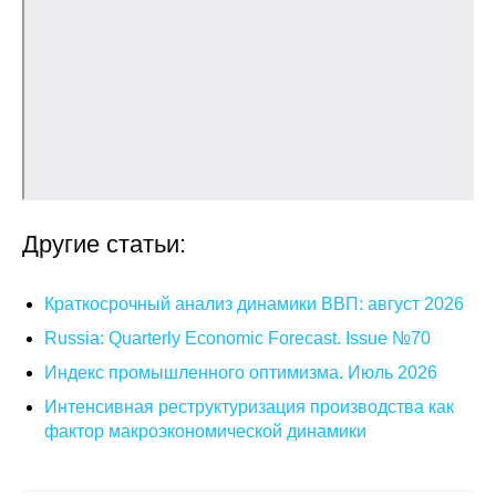
Кафедра МФТИ
Кафедра МАДИ
Аспирантура
Об аспирантуре
Другие статьи:
Поступление
Обучение
Краткосрочный анализ динамики ВВП: август 2026
Russia: Quarterly Economic Forecast. Issue №70
Нормативные документы
Индекс промышленного оптимизма. Июль 2026
Интенсивная реструктуризация производства как
Диссертационный совет
фактор макроэкономической динамики
О совете