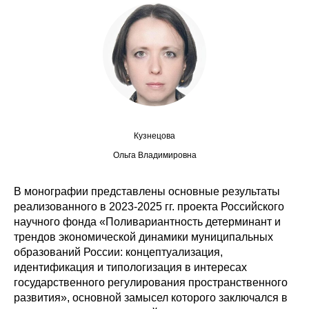
Сотрудники
Отчетность
Противодействие коррупции
Материалы для СМИ
Кузнецова
Публикации
Ольга Владимировна
Научная жизнь
В монографии представлены основные результаты
Издания
реализованного в 2023-2025 гг. проекта Российского
научного фонда «Поливариантность детерминант и
Проблемы прогнозирования
трендов экономической динамики муниципальных
образований России: концептуализация,
О журнале
идентификация и типологизация в интересах
государственного регулирования пространственного
Номера журналов
развития», основной замысел которого заключался в