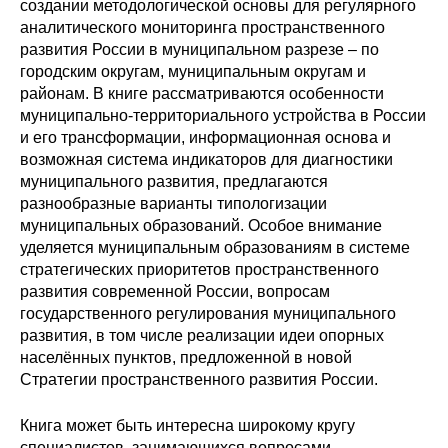
создании методологической основы для регулярного
аналитического мониторинга пространственного
Редакционная этика
развития России в муниципальном разрезе – по
городским округам, муниципальным округам и
Информация для авторов
районам. В книге рассматриваются особенности
муниципально-территориального устройства в России
Общие требования
и его трансформации, информационная основа и
возможная система индикаторов для диагностики
Стандарты оформления
муниципального развития, предлагаются
разнообразные варианты типологизации
Научные труды
муниципальных образований. Особое внимание
уделяется муниципальным образованиям в системе
О журнале
стратегических приоритетов пространственного
развития современной России, вопросам
Выпуски
государственного регулирования муниципального
развития, в том числе реализации идеи опорных
населённых пунктов, предложенной в новой
Редакционная этика
Стратегии пространственного развития России.
Информация для авторов
Книга может быть интересна широкому кругу
специалистов, занимающихся вопросами