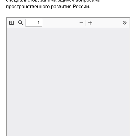
Общие требования
пространственного развития России.
Стандарты оформления
Семинары
Энергетический семинар
Российско-французский семинар
ЦДУ
Отрасли и регионы
Inforum
Ученый совет
Материалы