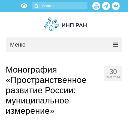
Меню
Новости
Монография
30
О нас
«Пространственное
ЯНВ 2026
Об институте
развитие России:
муниципальное
Научные подразделения
измерение»
Администрация