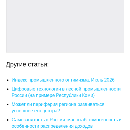
О совете
Регулярные прогнозы
Квартальный прогноз
Краткосрочный прогноз
Другие статьи:
Оценка индекса промышленного
производства
Индекс промышленного оптимизма. Июль 2026
Российская Система Климатического
Цифровые технологии в лесной промышленности
Мониторинга
России (на примере Республики Коми)
Может ли периферия региона развиваться
Центр «Климатическая политика и
успешнее его центра?
экономика России»
Самозанятость в России: масштаб, гомогенность и
особенности распределения доходов
Образование и карьера