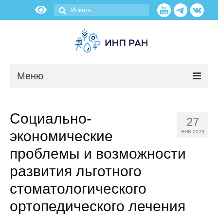
Меню
Новости
Социально-
27
О нас
экономические
ЯНВ 2023
Об институте
проблемы и возможности
развития льготного
Научные подразделения
стоматологического
Администрация
ортопедического лечения