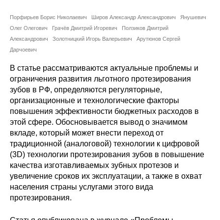
Сотрудники
Порфирьев Борис Николаевич
Широв Александр Александрович
Янушевич
Отчетность
Олег Олегович
Грачёв Дмитрий Игоревич
Ползиков Дмитрий
Александрович
Золотницкий Игорь Валерьевич
Арутюнов Сергей
Дарчоевич
Противодействие коррупции
В статье рассматриваются актуальные проблемы и
Материалы для СМИ
ограничения развития льготного протезирования
зубов в РФ, определяются регуляторные,
Публикации
организационные и технологические факторы
повышения эффективности бюджетных расходов в
этой сфере. Обосновывается вывод о значимом
Научная жизнь
вкладе, который может внести переход от
традиционной (аналоговой) технологии к цифровой
Издания
(3D) технологии протезирования зубов в повышение
Проблемы прогнозирования
качества изготавливаемых зубных протезов и
увеличение сроков их эксплуатации, а также в охват
О журнале
населения страны услугами этого вида
протезирования.
Номера журналов