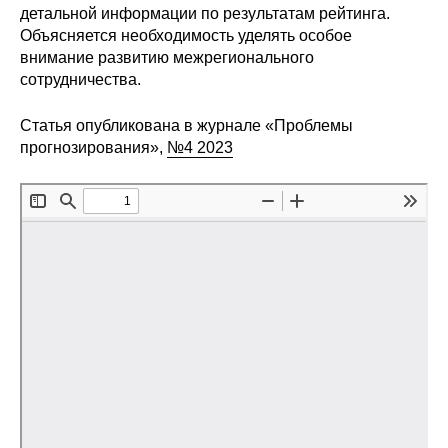
детальной информации по результатам рейтинга.
Редакционная этика
Объясняется необходимость уделять особое
внимание развитию межрегионального
Информация для авторов
сотрудничества.
Общие требования
Статья опубликована в журнале «Проблемы
прогнозирования»,
№4 2023
Стандарты оформления
Научные труды
О журнале
Выпуски
Редакционная этика
Информация для авторов