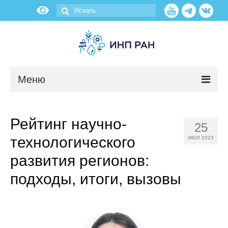
Меню
Новости
Рейтинг научно-
25
О нас
технологического
ИЮЛ 2023
Об институте
развития регионов:
подходы, итоги, вызовы
Научные подразделения
Администрация