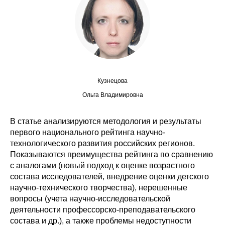
Сотрудники
Отчетность
Противодействие коррупции
Материалы для СМИ
Кузнецова
Ольга Владимировна
Публикации
В статье анализируются методология и результаты
Научная жизнь
первого национального рейтинга научно-
технологического развития российских регионов.
Издания
Показываются преимущества рейтинга по сравнению
с аналогами (новый подход к оценке возрастного
Проблемы прогнозирования
состава исследователей, внедрение оценки детского
научно-технического творчества), нерешенные
О журнале
вопросы (учета научно-исследовательской
деятельности профессорско-преподавательского
Номера журналов
состава и др.), а также проблемы недоступности