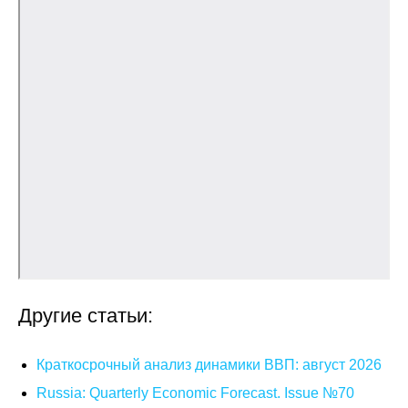
О совете
Регулярные прогнозы
Квартальный прогноз
Краткосрочный прогноз
Оценка индекса промышленного
производства
Российская Система Климатического
Мониторинга
Другие статьи:
Центр «Климатическая политика и
экономика России»
Краткосрочный анализ динамики ВВП: август 2026
Russia: Quarterly Economic Forecast. Issue №70
Образование и карьера