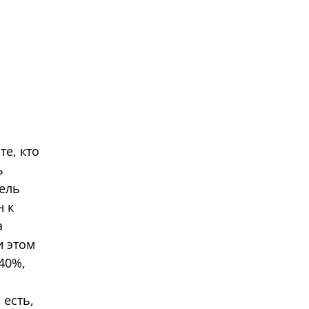
те, кто
ь
тель
н к
а
и этом
40%,
 есть,