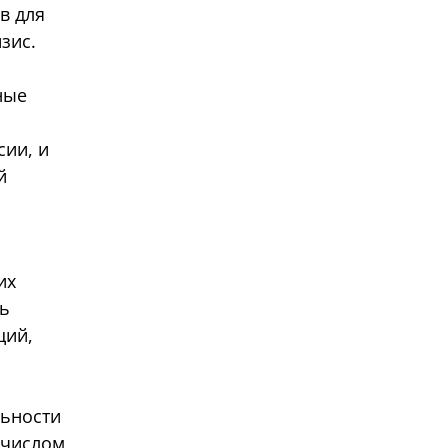
в для
зис.
ные
сии, и
й
их
ь
ций,
льности
 числом