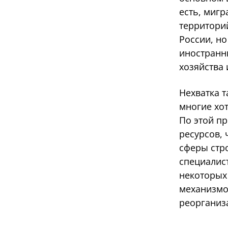
есть, миг
территори
России, н
иностранн
хозяйства 
Нехватка т
многие хот
По этой п
ресурсов, 
сферы стр
специалист
некоторых 
механизмо
реорганиз