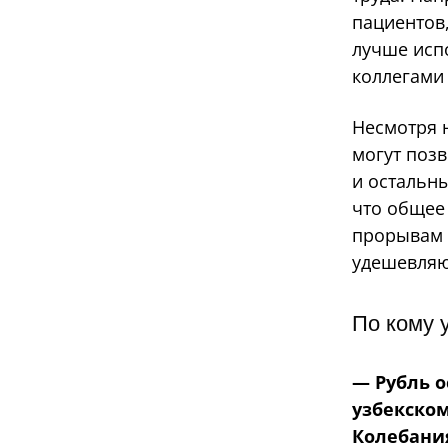
пациентов
лучше исп
коллегами и
Несмотря н
могут позв
и остальны
что общее
прорывам 
удешевляю
По кому 
— Рубль 
узбекском
Колебания