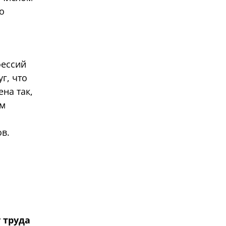
о
фессий
г, что
на так,
ым
в.
 труда