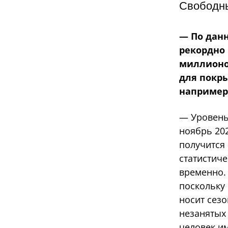
Свободны
— По данн
рекордно 
миллионо
для покры
например,
— Уровень 
ноябрь 202
получится 
статистич
временно. 
поскольку 
носит сез
незанятых 
человек и