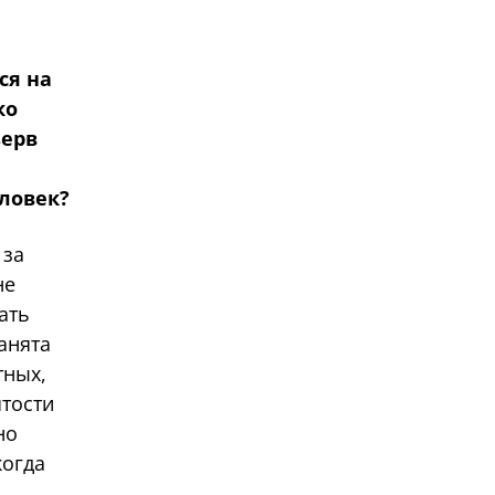
ся на
ко
зерв
еловек?
 за
не
ать
анята
тных,
ятости
но
когда