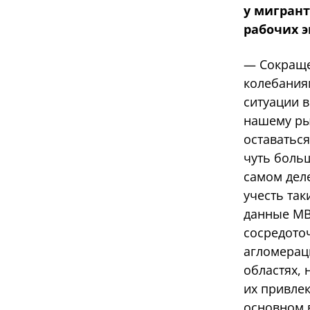
у мигрант
рабочих 
— Сокраще
колебания
ситуации в
нашему ры
оставаться
чуть боль
самом дел
учесть так
данные МВД
сосредото
агломерац
областях, 
их привле
основном в