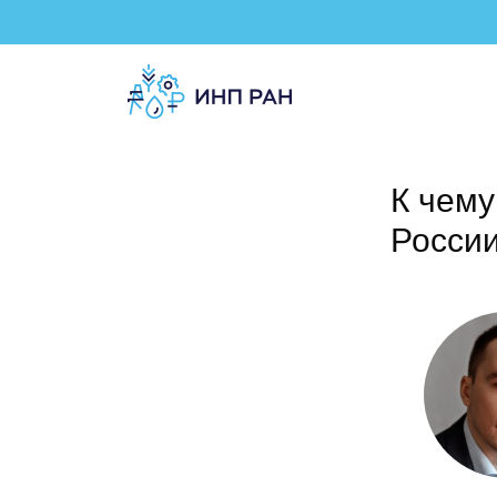
К чему
Росси