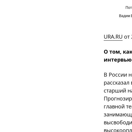
Пот
Вадим 
URA.RU
от 
О том, ка
интервью
В России н
рассказал 
старший н
Прогнозир
главной т
занимающи
высвободи
высокоопл