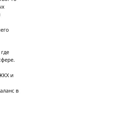
ых
я
шего
 где
сфере.
 ЖКХ и
аланс в