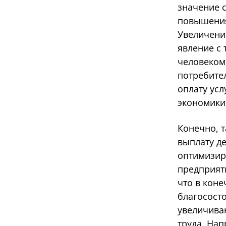
значение с
повышения 
Увеличени
явление с
человеком,
потребител
оплату усл
экономики
Конечно, 
выплату д
оптимизир
предприят
что в коне
благосост
увеличива
труда. На