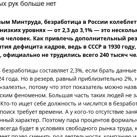
х рук больше нет
ым Минтруда, безработица в России колеблет
низких уровнях — от 2,3 до 3,1% — это несколь
в человек. Как привлечь дополнительный ре
тия дефицита кадров, ведь в СССР в 1930 году,
 официально не трудились всего 240 тысяч ч
безработицы составляет 2,3%, если брать данные
4 года. Но в резерв, равный приблизительно 2%, 
«залезть», потому что этот показатель можно назв
еским феноменом. Большая часть таких людей не з
Кто-то ищет себе должность и числится в безрабо
поиск требует времени. А у кого-то отсутствие зан
онный характер. Поэтому пара процентов формаль
всегда будет в условиях свободного рынка труда, 
меет право сменить род деятельности, компанию и