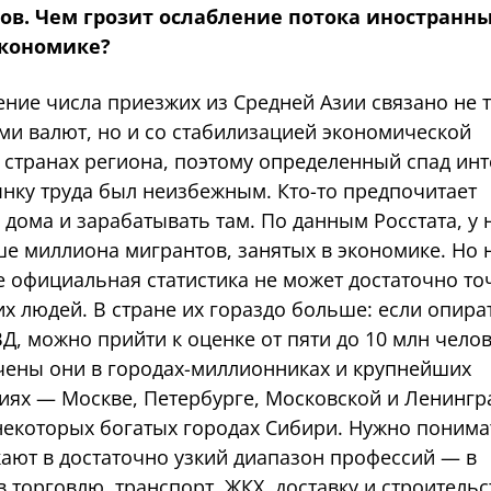
ов. Чем грозит ослабление потока иностранн
экономике?
ние числа приезжих из Средней Азии связано не т
ми валют, но и со стабилизацией экономической
 странах региона, поэтому определенный спад инт
нку труда был неизбежным. Кто-то предпочитает
 дома и зарабатывать там. По данным Росстата, у 
ше миллиона мигрантов, занятых в экономике. Но 
е официальная статистика не может достаточно то
их людей. В стране их гораздо больше: если опира
, можно прийти к оценке от пяти до 10 млн челов
чены они в городах-миллионниках и крупнейших
иях — Москве, Петербурге, Московской и Ленингр
некоторых богатых городах Сибири. Нужно понима
кают в достаточно узкий диапазон профессий — в
 торговлю, транспорт, ЖКХ, доставку и строительс