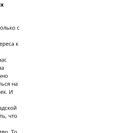
ых
олько с
ереса к
нас
на
чно
ться на
ек. И
адской
ть, что
тво. То