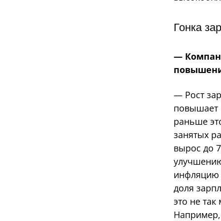
Гонка за
— Компан
повышение
— Рост за
повышает и
раньше это
занятых ра
вырос до 7
улучшению
инфляцию у
доля зарпл
это не так
Например, 