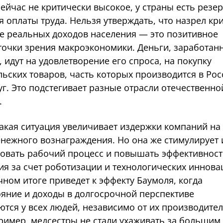
ейчас не критически высокое, у страны есть резер
оплаты труда. Нельзя утверждать, что назрел кри
е реальных доходов населения — это позитивное
 точки зрения макроэкономики. Деньги, заработан
 идут на удовлетворение его спроса, на покупку
ьских товаров, часть которых производится в Рос
уг. Это подстегивает разные отрасли отечественно
.
такая ситуация увеличивает издержки компаний на
енежного вознаграждения. Но она же стимулирует 
овать рабочий процесс и повышать эффективност
ия за счет роботизации и технологических иннова
чном итоге приведет к эффекту Баумоля, когда
ояние и доходы в долгосрочной перспективе
ются у всех людей, независимо от их производите
пример, медсестры не стали ухаживать за большим