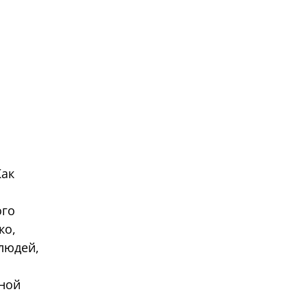
Как
ого
ко,
людей,
жной