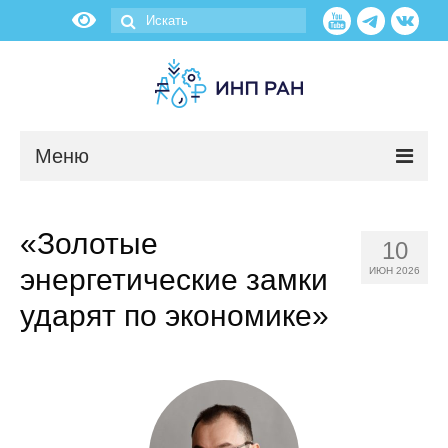
Меню
Новости
«Золотые
10
О нас
энергетические замки
ИЮН 2026
Об институте
ударят по экономике»
Научные подразделения
Администрация