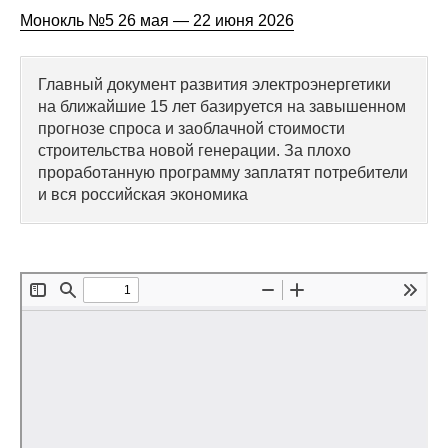
Монокль №5 26 мая — 22 июня 2026
Редакционная этика
Информация для авторов
Главный документ развития электроэнергетики
на ближайшие 15 лет базируется на завышенном
Общие требования
прогнозе спроса и заоблачной стоимости
строительства новой генерации. За плохо
Стандарты оформления
проработанную программу заплатят потребители
и вся российская экономика
Научные труды
О журнале
Выпуски
Редакционная этика
Информация для авторов