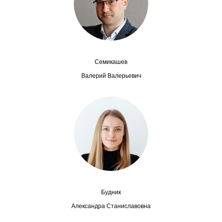
Сотрудники
Отчетность
Противодействие коррупции
Семикашев
Материалы для СМИ
Валерий Валерьевич
Публикации
Научная жизнь
Издания
Проблемы прогнозирования
О журнале
Будник
Александра Станиславовна
Номера журналов