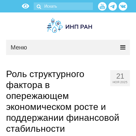
Меню
Новости
Роль структурного
21
О нас
фактора в
НОЯ 2025
Об институте
опережающем
экономическом росте и
Научные подразделения
поддержании финансовой
Администрация
стабильности