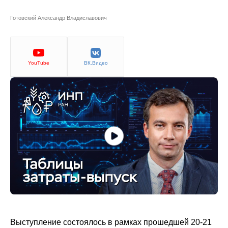
Сотрудники
Готовский Александр Владиславович
Отчетность
Противодействие коррупции
YouTube
ВК.Видео
Материалы для СМИ
Публикации
Научная жизнь
Издания
Проблемы прогнозирования
О журнале
Номера журналов
Выступление состоялось в рамках прошедшей 20-21