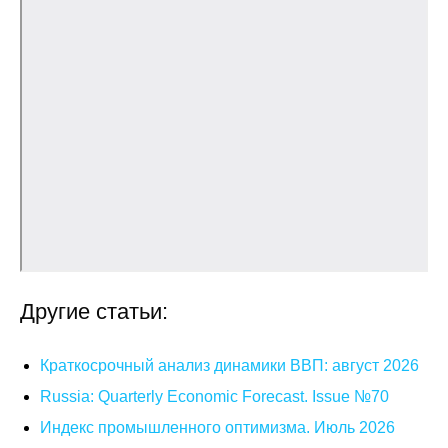
Общие требования
Стандарты оформления
Семинары
Энергетический семинар
Российско-французский семинар
ЦДУ
Отрасли и регионы
Другие статьи:
Inforum
Краткосрочный анализ динамики ВВП: август 2026
Ученый совет
Russia: Quarterly Economic Forecast. Issue №70
Индекс промышленного оптимизма. Июль 2026
Материалы