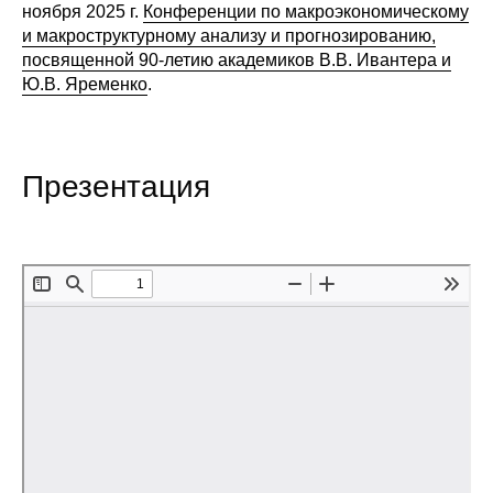
ноября 2025 г.
Конференции по макроэкономическому
Редакционная этика
и макроструктурному анализу и прогнозированию,
посвященной 90-летию академиков В.В. Ивантера и
Ю.В. Яременко
.
Информация для авторов
Общие требования
Презентация
Стандарты оформления
Научные труды
О журнале
Выпуски
Редакционная этика
Информация для авторов