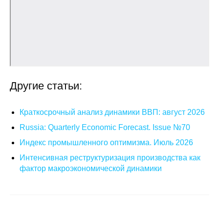
О совете
Регулярные прогнозы
Квартальный прогноз
Другие статьи:
Краткосрочный прогноз
Оценка индекса промышленного
Краткосрочный анализ динамики ВВП: август 2026
производства
Russia: Quarterly Economic Forecast. Issue №70
Индекс промышленного оптимизма. Июль 2026
Российская Система Климатического
Мониторинга
Интенсивная реструктуризация производства как
фактор макроэкономической динамики
Центр «Климатическая политика и
экономика России»
Образование и карьера