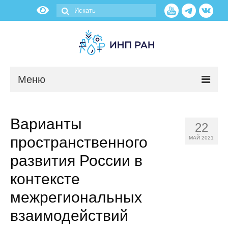
Меню
Новости
Варианты
22
О нас
пространственного
МАЙ 2021
Об институте
развития России в
контексте
Научные подразделения
межрегиональных
Администрация
взаимодействий