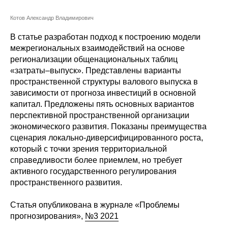
Сотрудники
Котов Александр Владимирович
Отчетность
В статье разработан подход к построению модели
межрегиональных взаимодействий на основе
Противодействие коррупции
регионализации общенациональных таблиц
«затраты–выпуск». Представлены варианты
Материалы для СМИ
пространственной структуры валового выпуска в
зависимости от прогноза инвестиций в основной
Публикации
капитал. Предложены пять основных вариантов
перспективной пространственной организации
экономического развития. Показаны преимущества
Научная жизнь
сценария локально-диверсифицированного роста,
который с точки зрения территориальной
Издания
справедливости более приемлем, но требует
Проблемы прогнозирования
активного государственного регулирования
пространственного развития.
О журнале
Статья опубликована в журнале «Проблемы
прогнозирования»,
№3 2021
Номера журналов