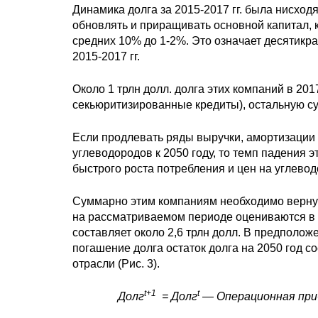
Динамика долга за 2015-2017 гг. была нисход
обновлять и приращивать основной капитал,
средних 10% до 1-2%. Это означает десятикр
2015-2017 гг.
Около 1 трлн долл. долга этих компаний в 20
секьюритизированные кредиты), остальную су
Если продлевать ряды выручки, амортизации 
углеводородов к 2050 году, то темп падения 
быстрого роста потребления и цен на углеводо
Суммарно этим компаниям необходимо вернуть
на рассматриваемом периоде оцениваются в 0
составляет около 2,6 трлн долл. В предполо
погашение долга остаток долга на 2050 год с
отрасли (Рис. 3).
t+1
t
Долг
= Долг
— Операционная при