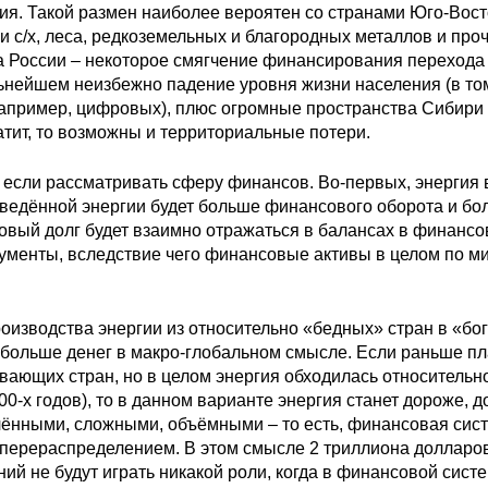
ия. Такой размен наиболее вероятен со странами Юго-Вос
 с/х, леса, редкоземельных и благородных металлов и про
 а России – некоторое смягчение финансирования перехода
льнейшем неизбежно падение уровня жизни населения (в то
например, цифровых), плюс огромные пространства Сибири 
атит, то возможны и территориальные потери.
 если рассматривать сферу финансов. Во-первых, энергия 
изведённой энергии будет больше финансового оборота и б
новый долг будет взаимно отражаться в балансах в финансо
рументы, вследствие чего финансовые активы в целом по м
изводства энергии из относительно «бедных» стран в «бо
ь больше денег в макро-глобальном смысле. Если раньше пл
вающих стран, но в целом энергия обходилась относительн
-х годов), то в данном варианте энергия станет дороже, д
лёнными, сложными, объёмными – то есть, финансовая сист
 перераспределением. В этом смысле 2 триллиона долларо
ий не будут играть никакой роли, когда в финансовой сист