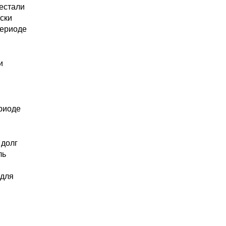
рестали
ски
периоде
и
ериоде
 долг
ль
 для