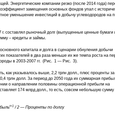
ящей. Энергетические компании резко (после 2014 года) пе
 коэффициент замещения основных фондов упал с историче
атное уменьшение инвестиций в добычу углеводородов на 
17 г. составлял рыночный долг (выпущенные ценные бумаги 
мму – кредиты и займы.
основного капитала и долга в сценарии обнуления добычи
этих показателей в два раза меньше их же темпа роста на п
роды в 2003-2007 гг. (Рис. 1 — Рис. 3).
, как указывалось выше, 2,2 трлн долл., плюс проценты за
,4 трлн долл. За период до 2050 года их суммарная прибы
жении о направлении половины операционной прибыли на
оставляет 174 млрд долл., то есть, совсем небольшую сумму
t+1
быль
/ 2 — Проценты по долгу