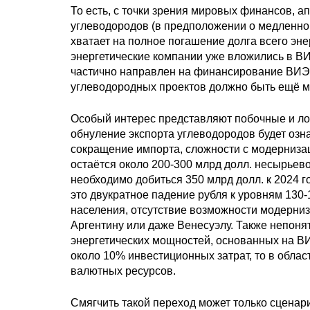
То есть, с точки зрения мировых финансов, а
углеводородов (в предположении о медленн
хватает на полное погашение долга всего эне
энергетические компании уже вложились в ВИЭ
частично направлен на финансирование ВИЭ-
углеводородных проектов должно быть ещё 
Особый интерес представляют побочные и ло
обнуление экспорта углеводородов будет озн
сокращение импорта, сложности с модернизац
остаётся около 200-300 млрд долл. несырьев
необходимо добиться 350 млрд долл. к 2024 г
это двукратное падение рубля к уровням 130
населения, отсутствие возможности модерниз
Аргентину или даже Венесуэлу. Также непонят
энергетических мощностей, основанных на ВИ
около 10% инвестиционных затрат, то в облас
валютных ресурсов.
Смягчить такой переход может только сцена