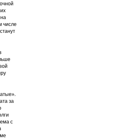
точной
чих
 на
м числе
станут
в
ольше
вой
иру
гатые».
ата за
о
олги
ема с
в
еме