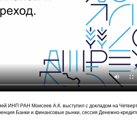
ией ИНП РАН Моисеев А.К. выступил с докладом на Четвер
ренция Банки и финансовые рынки, сессия Денежно-кредит