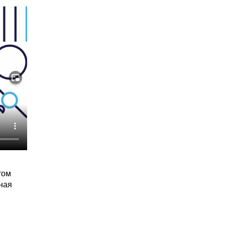
том
ная