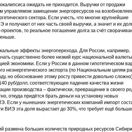
покалипсиса ожидать не приходится. Выручки от продажи
ом управлямом замещении энергоресурсов на возобновляе
ргетического сектора. Если учесть, что многие крупнейшие
 и получают от них часть своей выручки, а значит и их дол
проектов, то реальное погашение долга за счёт сворачива
меньше.
кальные эффекты энергоперехода. Для России, например,
ачать существенно более низкий курс национальной валюты
ией экономики. Если у России в данном гипотетическом ва
ого неэнергетического экспорта (по Национальным целям р
оду, но обоснование этому росту привести довольно сложно)
-140 руб/долл, соответствующее падение качества жизни
ации производства – фактически, превращение в своего ро
но, откуда придётся брать деньги на установку новых
Э. Если у нынешних энергетических компаний импорт сост
ти ВИЭ эта доля вырастает до 30%, что требует ещё больше
рий размена больших количеств природных ресурсов Сибири