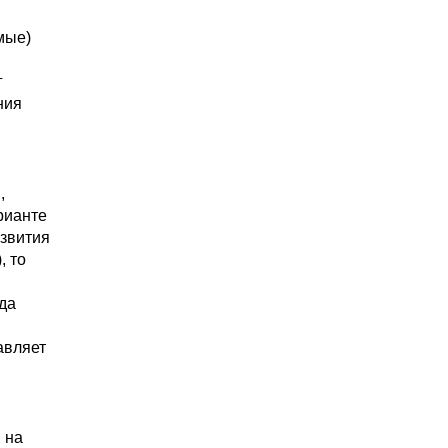
мые)
г
ния
,
рианте
азвития
, то
да
авляет
 на