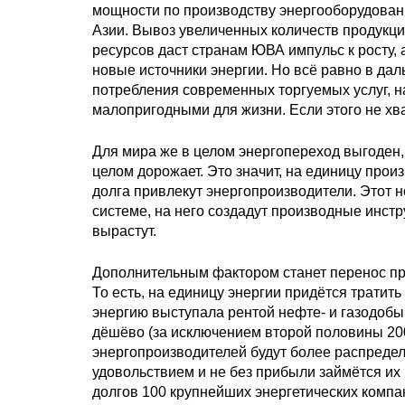
мощности по производству энергооборудован
Азии. Вывоз увеличенных количеств продукции
ресурсов даст странам ЮВА импульс к росту,
новые источники энергии. Но всё равно в да
потребления современных торгуемых услуг, 
малопригодными для жизни. Если этого не хв
Для мира же в целом энергопереход выгоден,
целом дорожает. Это значит, на единицу про
долга привлекут энергопроизводители. Этот 
системе, на него создадут производные инст
вырастут.
Дополнительным фактором станет перенос про
То есть, на единицу энергии придётся тратит
энергию выступала рентой нефте- и газодобы
дёшёво (за исключением второй половины 2000
энергопроизводителей будут более распреде
удовольствием и не без прибыли займётся их
долгов 100 крупнейших энергетических компан