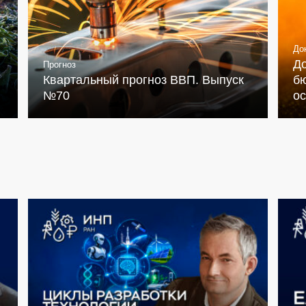
До
Д
Прогноз
Квартальный прогноз ВВП. Выпуск
бю
№70
о