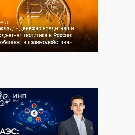
клад
оклад: «Денежно-кредитная и
джетная политика в России:
собенности взаимодействия»