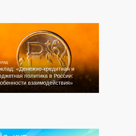
клад
оклад: «Денежно-кредитная и
джетная политика в России:
собенности взаимодействия»