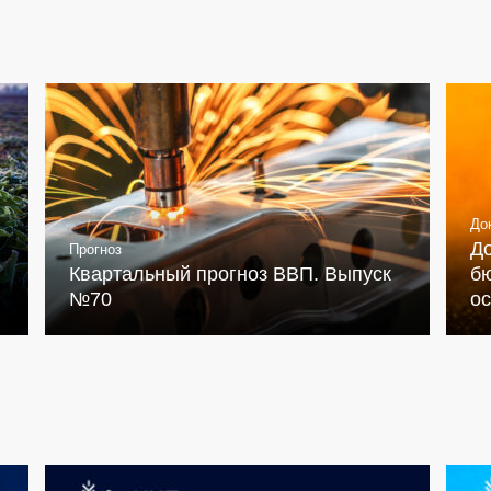
До
Д
Прогноз
Квартальный прогноз ВВП. Выпуск
бю
№70
о