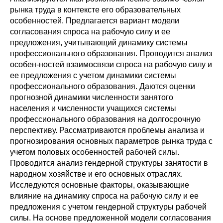
рынка труда в контексте его образовательных
Редакционная этика
особенностей. Предлагается вариант модели
согласования спроса на рабочую силу и ее
Информация для авторов
предложения, учитывающий динамику системы
профессионального образования. Проводится анализ
Общие требования
особен-ностей взаимосвязи спроса на рабочую силу и
ее предложения с учетом динамики системы
Стандарты оформления
профессионального образования. Даются оценки
прогнозной динамики численности занятого
населения и численности учащихся системы
Научные труды
профессионального образования на долгосрочную
О журнале
перспективу. Рассматриваются проблемы анализа и
прогнозирования основных параметров рынка труда с
учетом половых особенностей рабочей силы.
Выпуски
Проводится анализ гендерной структуры занятости в
народном хозяйстве и его основных отраслях.
Редакционная этика
Исследуются основные факторы, оказывающие
влияние на динамику спроса на рабочую силу и ее
Информация для авторов
предложения с учетом гендерной структуры рабочей
силы. На основе предложенной модели согласования