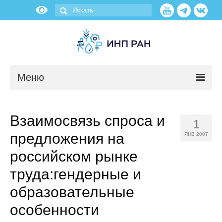
Меню
Новости
Взаимосвязь спроса и
1
О нас
предложения на
ЯНВ 2007
Об институте
российском рынке
труда:гендерные и
Научные подразделения
образовательные
Администрация
особенности