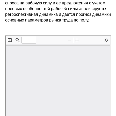
Общие требования
спроса на рабочую силу и ее предложения с учетом
половых особенностей рабочей силы анализируется
Стандарты оформления
ретроспективная динамика и дается прогноз динамики
основных параметров рынка труда по полу.
Семинары
Энергетический семинар
Российско-французский семинар
ЦДУ
Отрасли и регионы
Inforum
Ученый совет
Материалы