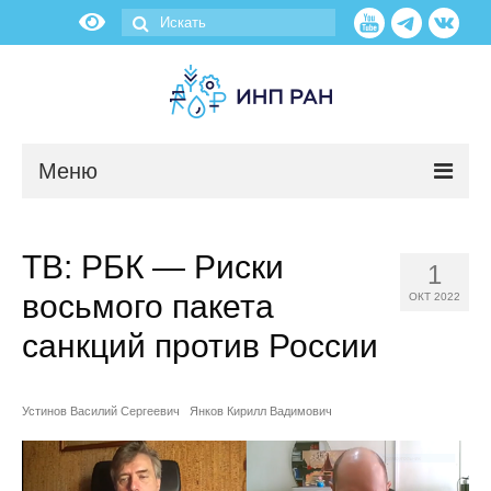
Меню
Новости
ТВ: РБК — Риски
1
О нас
восьмого пакета
ОКТ 2022
Об институте
санкций против России
Научные подразделения
Устинов Василий Сергеевич
Янков Кирилл Вадимович
Администрация