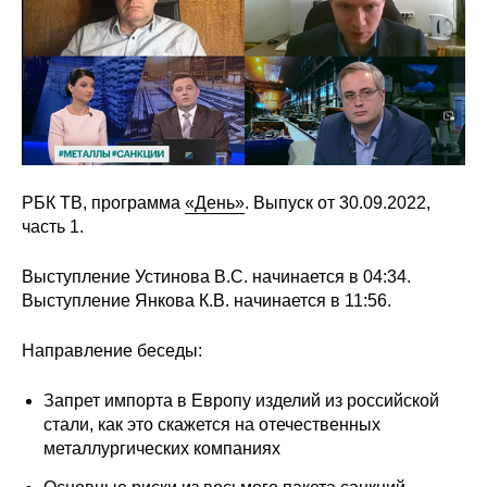
Сотрудники
Отчетность
Противодействие коррупции
Материалы для СМИ
РБК ТВ, программа
«День»
. Выпуск от 30.09.2022,
Публикации
часть 1.
Научная жизнь
Выступление Устинова В.С. начинается в 04:34.
Выступление Янкова К.В. начинается в 11:56.
Издания
Направление беседы:
Проблемы прогнозирования
Запрет импорта в Европу изделий из российской
О журнале
стали, как это скажется на отечественных
металлургических компаниях
Номера журналов