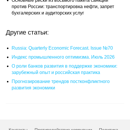
Основные риски из восьмого пакета санкций
против России: транспортировка нефти, запрет
Редакционная этика
бухгалерских и аудиторских услуг
Информация для авторов
Другие статьи:
Общие требования
Russia: Quarterly Economic Forecast. Issue №70
Стандарты оформления
Индекс промышленного оптимизма. Июль 2026
Научные труды
О роли банков развития в поддержке экономики:
зарубежный опыт и российская практика
О журнале
Прогнозирование трендов постконфликтного
развития экономики
Выпуски
Редакционная этика
Информация для авторов
Контакты
Противодействие коррупции
Политика