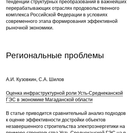
тенденции структурных преобразований в важнейших
Материалы
перерабатывающих отраслях продовольственного
комплекса Российской Федерации в условиях
Конкурсы и вакансии
современного этапа формирования эффективной
рыночной экономики.
Контакты
Региональные проблемы
А.И. Кузовкин, С.А. Шилов
Оценка инфраструктурной роли Усть-Среднеканской
ГЭС в экономике Магаданской области
В статье приводится сравнительный анализ подходов
к оценке эффективности достройки объектов
незавершенного строительства электроэнергетики на
примере строительства Усть-Среднеканской ГЭС на р.