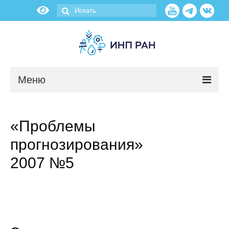
Меню
Новости
«Проблемы
О нас
прогнозирования»
Об институте
2007 №5
Научные подразделения
Администрация