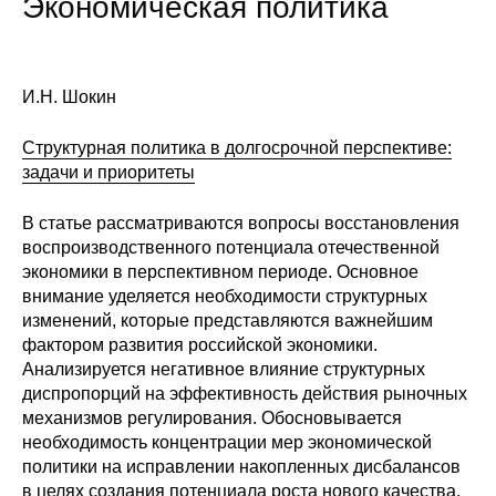
Экономическая политика
Сотрудники
Отчетность
И.Н. Шокин
Противодействие коррупции
Структурная политика в долгосрочной перспективе:
Материалы для СМИ
задачи и приоритеты
В статье рассматриваются вопросы восстановления
Публикации
воспроизводственного потенциала отечественной
экономики в перспективном периоде. Основное
Научная жизнь
внимание уделяется необходимости структурных
изменений, которые представляются важнейшим
Издания
фактором развития российской экономики.
Анализируется негативное влияние структурных
Проблемы прогнозирования
диспропорций на эффективность действия рыночных
О журнале
механизмов регулирования. Обосновывается
необходимость концентрации мер экономической
политики на исправлении накопленных дисбалансов
Номера журналов
в целях создания потенциала роста нового качества.