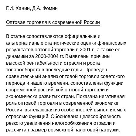
Г.И. Ханин, Д.А. Фомин
О совете
Оптовая торговля в современной России
Регулярные прогнозы
В статье сопоставляются официальные и
Квартальный прогноз
альтернативные статистические оценки финансовых
результатов оптовой торговли в 2001 г., а также ее
Краткосрочный прогноз
динамики за 2000-2004 гг. Выявлены причины
высокой рентабельности отрасли и роста
Оценка индекса промышленного
товарооборота в последние годы. Проведен
производства
сравнительный анализ оптовой торговли советского
периода и нашего времени, сопоставлены функции
современной российской оптовой торговли и
Российская Система Климатического
экономически развитых стран. Показана негативная
Мониторинга
роль оптовой торговли в современной экономике
России, вытекающая из особенностей выполняемых
Центр «Климатическая политика и
отраслью функций. Обоснована целесообразность
экономика России»
резкого увеличения налогообложения отрасли и
рассчитан размер возможной налоговой нагрузки.
Образование и карьера