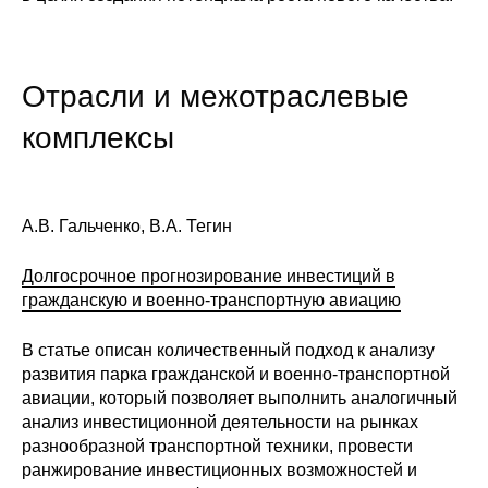
Редакционная этика
Информация для авторов
Отрасли и межотраслевые
Общие требования
комплексы
Стандарты оформления
А.В. Гальченко, В.А. Тегин
Научные труды
Долгосрочное прогнозирование инвестиций в
О журнале
гражданскую и военно-транспортную авиацию
Выпуски
В статье описан количественный подход к анализу
развития парка гражданской и военно-транспортной
Редакционная этика
авиации, который позволяет выполнить аналогичный
анализ инвестиционной деятельности на рынках
разнообразной транспортной техники, провести
Информация для авторов
ранжирование инвестиционных возможностей и