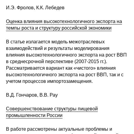
И.Э. Фролов, К.К. Лебедев
Кафедра МФТИ
Оценка влияния высокотехнологичного экспорта на
Кафедра МАДИ
темпы роста и структуру российской экономики
Аспирантура
В статье излагается модель межотраслевых
взаимодействий и результаты моделирования
Об аспирантуре
влияния высокотехнологичного экспорта на рост ВВП
в среднесрочной перспективе (2007-2015 гг.).
Поступление
Рассматривается вариант как «чистого» влияния
высокотехнологичного экспорта на рост ВВП, так и с
учетом процессов импортозамещения.
Обучение
В.Д. Гончаров, В.В. Рау
Нормативные документы
Совершенствование структуры пищевой
Диссертационный совет
промышленности России
О совете
В работе рассмотрены актуальные проблемы и