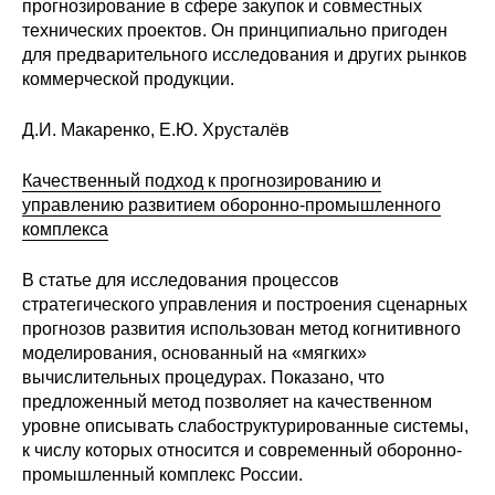
Общие требования
прогнозирование в сфере закупок и совместных
технических проектов. Он принципиально пригоден
для предварительного исследования и других рынков
Стандарты оформления
коммерческой продукции.
Семинары
Д.И. Макаренко, Е.Ю. Хрусталёв
Энергетический семинар
Качественный подход к прогнозированию и
управлению развитием оборонно-промышленного
Российско-французский семинар
комплекса
ЦДУ
В статье для исследования процессов
стратегического управления и построения сценарных
Отрасли и регионы
прогнозов развития использован метод когнитивного
моделирования, основанный на «мягких»
вычислительных процедурах. Показано, что
Inforum
предложенный метод позволяет на качественном
уровне описывать слабоструктурированные системы,
Ученый совет
к числу которых относится и современный оборонно-
промышленный комплекс России.
Материалы