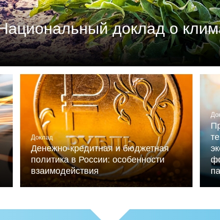
Национальный доклад о клим
м союзом промышленников и предпринимателей (РСП
мика России» (при ИНП РАН) при участии Националь
льниченко.
До
Пр
те
Доклад
Денежно-кредитная и бюджетная
э
политика в России: особенности
ф
взаимодействия
п