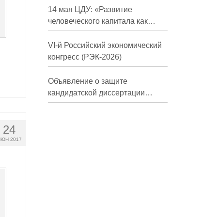
долгосрочной перспективе»
14 мая ЦДУ: «Развитие
человеческого капитала как
фактор экономического роста»
VI-й Российский экономический
конгресс (РЭК-2026)
Объявление о защите
кандидатской диссертации
Трындиной Николь Сергеевны
24
ЮН 2017