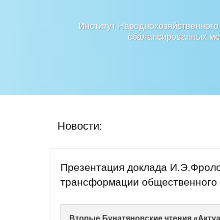
Институт Народнохозяйственного
сбалансированных мер
Новости:
Презентация доклада И.Э.Фрол
трансформации общественного 
Вторые Бунатяновские чтения «Актуа