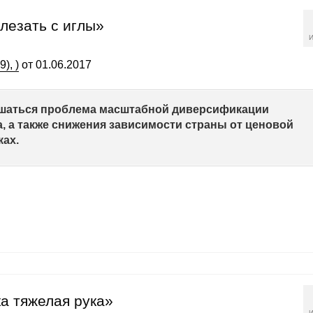
лезать с иглы»
И
), )
от 01.06.2017
ешаться проблема масштабной диверсификации
, а также снижения зависимости страны от ценовой
ах.
а тяжелая рука»
И