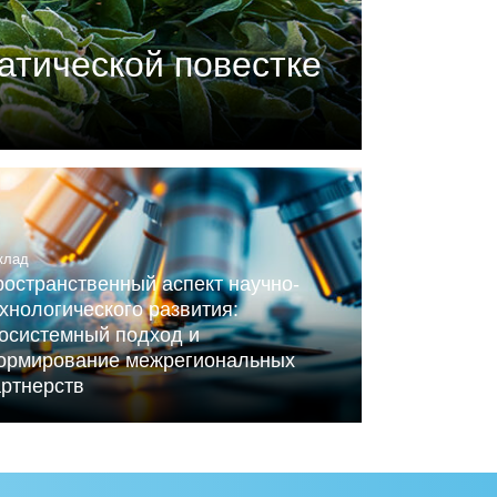
атической повестке
П) совместно с центром
ного Альянса по вопросам
клад
остранственный аспект научно-
хнологического развития:
косистемный подход и
ормирование межрегиональных
артнерств