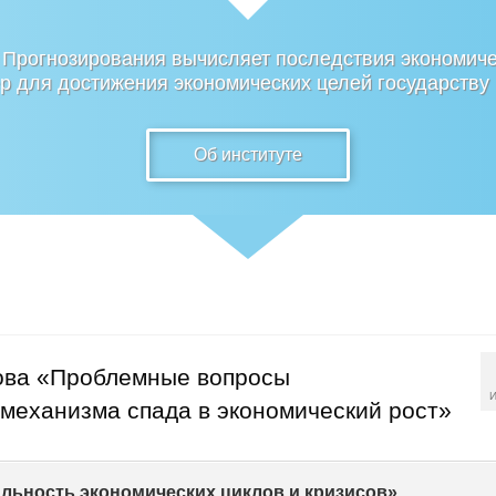
 Прогнозирования вычисляет последствия экономиче
 для достижения экономических целей государству
Об институте
ова «Проблемные вопросы
И
механизма спада в экономический рост»
льность экономических циклов и кризисов»,