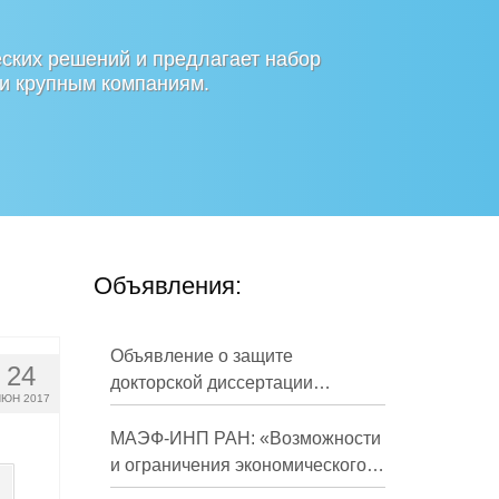
ских решений и предлагает набор
 и крупным компаниям.
Объявления:
Объявление о защите
24
докторской диссертации
ЮН 2017
Кузнецова Михаила
Евгеньевича
МАЭФ-ИНП РАН: «Возможности
и ограничения экономического
развития России в средне- и