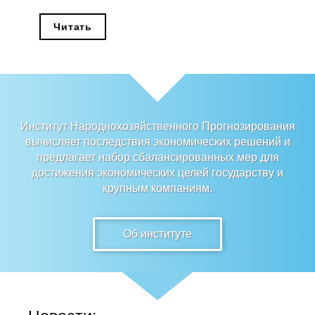
Редакционная этика
Читать
Информация для авторов
Общие требования
Стандарты оформления
Институт Народнохозяйственного Прогнозирования
вычисляет последствия экономических решений и
Научные труды
предлагает набор сбалансированных мер для
достижения экономических целей государству и
О журнале
крупным компаниям.
Выпуски
Об институте
Редакционная этика
Информация для авторов