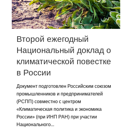
Сотрудники
Отчетность
Противодействие коррупции
Второй ежегодный
Материалы для СМИ
Национальный доклад о
климатической повестке
Публикации
в России
Научная жизнь
Документ подготовлен Российским союзом
Издания
промышленников и предпринимателей
Проблемы прогнозирования
(РСПП) совместно с центром
«Климатическая политика и экономика
О журнале
России» (при ИНП РАН) при участии
Национального...
Номера журналов