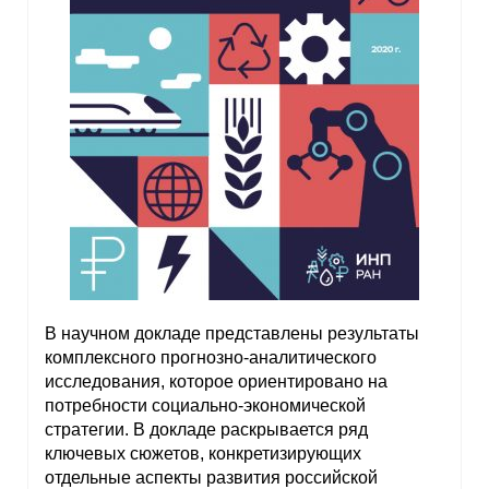
Кафедра МФТИ
Кафедра МАДИ
Аспирантура
Об аспирантуре
Поступление
Обучение
В научном докладе представлены результаты
Нормативные документы
комплексного прогнозно-аналитического
исследования, которое ориентировано на
потребности социально-экономической
Диссертационный совет
стратегии. В докладе раскрывается ряд
О совете
ключевых сюжетов, конкретизирующих
отдельные аспекты развития российской