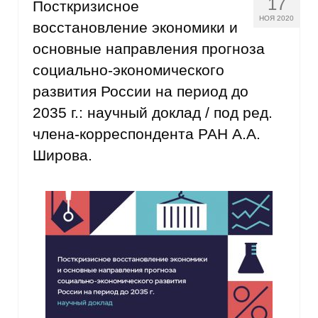
17
Посткризисное
НОЯ 2020
восстановление экономики и
О совете
основные направления прогноза
Регулярные прогнозы
социально-экономического
развития России на период до
Квартальный прогноз
2035 г.: научный доклад / под ред.
Краткосрочный прогноз
члена-корреспондента РАН А.А.
Широва.
Оценка индекса промышленного
производства
Российская Система Климатического
Мониторинга
Центр «Климатическая политика и
экономика России»
Образование и карьера