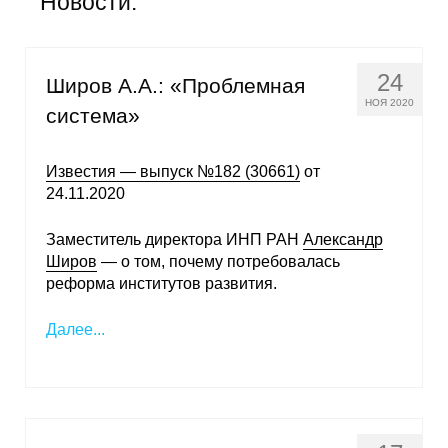
Новости:
Общие требования
Стандарты оформления
24
Широв А.А.: «Проблемная
Семинары
НОЯ 2020
система»
Энергетический семинар
Известия — выпуск №182 (30661)
от
24.11.2020
Российско-французский семинар
Заместитель директора ИНП РАН
Александр
ЦДУ
Широв
— о том, почему потребовалась
реформа институтов развития.
Отрасли и регионы
Далее...
Inforum
Ученый совет
Материалы