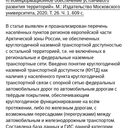
«Геоинформационное обеспечение устойчивого
Общие требования
развития территорий». М.: Издательство Московского
университета, 2020. Т. 26. Ч. 1. 609 с.
Стандарты оформления
В статье выявлен и проанализирован перечень
Семинары
населённых пунктов регионов европейской части
Арктической зоны России, не обеспеченных
Энергетический семинар
круглогодичной наземной транспортной доступностью
с остальной территорией, т.е. не включённых в
Российско-французский семинар
региональные и федеральные наземные
транспортные сети. Введено понятие круглогодичной
ЦДУ
наземной транспортной доступности (КНТД) как
наличия у населённого пункта круглогодичной
транспортной связи с опорной сетью федеральных
Отрасли и регионы
автомобильных дорог по автомобильным дорогам с
твёрдым покрытием, обеспечивающим
Inforum
круглогодичное функционирование на всём
протяжении, либо по железным дорогам, с
Ученый совет
возможными пересадками (перегрузками) между
автомобильным и железнодорожным транспортом.
Материалы
Составлена база данных и ГИС данной категории