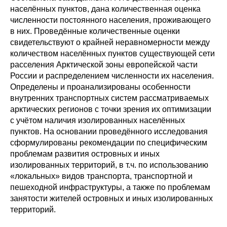
населённых пунктов, дана количественная оценка
О совете
численности постоянного населения, проживающего
в них. Проведённые количественные оценки
свидетельствуют о крайней неравномерности между
Регулярные прогнозы
количеством населённых пунктов существующей сети
расселения Арктической зоны европейской части
Квартальный прогноз
России и распределением численности их населения.
Определены и проанализированы особенности
Краткосрочный прогноз
внутренних транспортных систем рассматриваемых
арктических регионов с точки зрения их оптимизации
Оценка индекса промышленного
с учётом наличия изолированных населённых
производства
пунктов. На основании проведённого исследования
сформулированы рекомендации по специфическим
Российская Система Климатического
проблемам развития островных и иных
Мониторинга
изолированных территорий, в т.ч. по использованию
«локальных» видов транспорта, транспортной и
Центр «Климатическая политика и
пешеходной инфраструктуры, а также по проблемам
экономика России»
занятости жителей островных и иных изолированных
территорий.
Образование и карьера