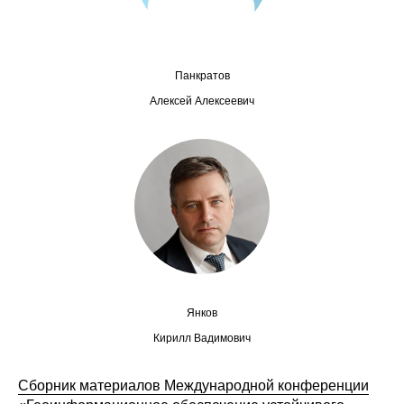
Редакционная этика
Информация для авторов
Панкратов
Алексей Алексеевич
Общие требования
Стандарты оформления
Научные труды
О журнале
Выпуски
Янков
Редакционная этика
Кирилл Вадимович
Информация для авторов
Сборник материалов Международной конференции