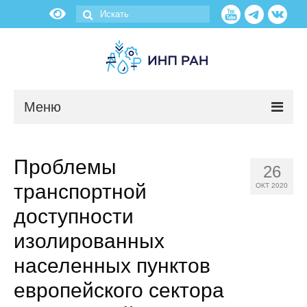
Меню
Новости
Проблемы
26
О нас
транспортной
ОКТ 2020
Об институте
доступности
изолированных
Научные подразделения
населенных пунктов
Администрация
европейского сектора