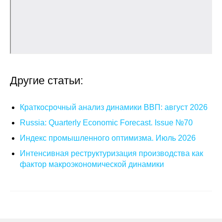
Общие требования
Стандарты оформления
Семинары
Энергетический семинар
Другие статьи:
Российско-французский семинар
Краткосрочный анализ динамики ВВП: август 2026
ЦДУ
Russia: Quarterly Economic Forecast. Issue №70
Индекс промышленного оптимизма. Июль 2026
Отрасли и регионы
Интенсивная реструктуризация производства как
фактор макроэкономической динамики
Inforum
Ученый совет
Материалы