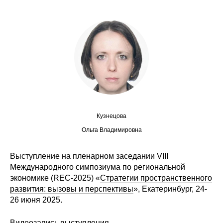
Сотрудники
Отчетность
Противодействие коррупции
Материалы для СМИ
Публикации
Кузнецова
Научная жизнь
Ольга Владимировна
Издания
Выступление на пленарном заседании VIII
Международного симпозиума по региональной
Проблемы прогнозирования
экономике (REC-2025) «
Стратегии пространственного
О журнале
развития: вызовы и перспективы
», Екатеринбург, 24-
26 июня 2025.
Номера журналов
Видеозапись выступления