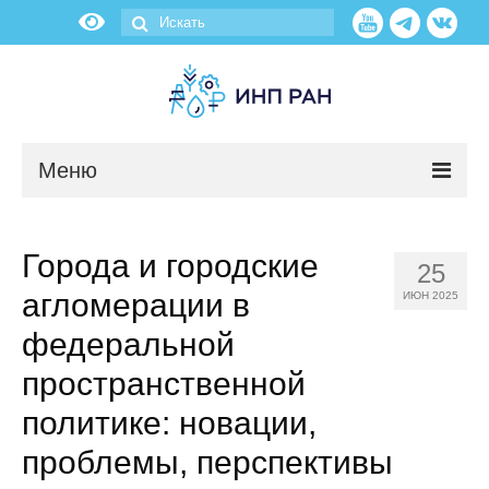
Меню
Новости
Города и городские
25
О нас
агломерации в
ИЮН 2025
Об институте
федеральной
пространственной
Научные подразделения
политике: новации,
Администрация
проблемы, перспективы