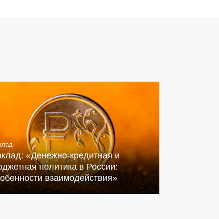
клад
оклад: «Денежно-кредитная и
джетная политика в России:
собенности взаимодействия»