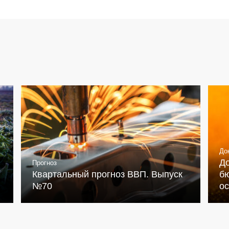
До
Д
Прогноз
Квартальный прогноз ВВП. Выпуск
бю
№70
о