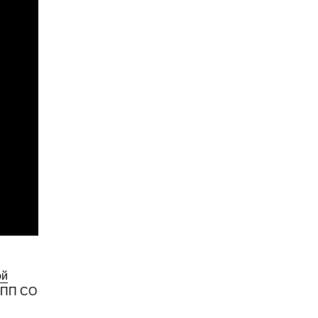
ой
ОПП СО