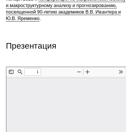
и макроструктурному анализу и прогнозированию,
Редакционная этика
посвященной 90-летию академиков В.В. Ивантера и
Ю.В. Яременко
.
Информация для авторов
Общие требования
Презентация
Стандарты оформления
Научные труды
О журнале
Выпуски
Редакционная этика
Информация для авторов