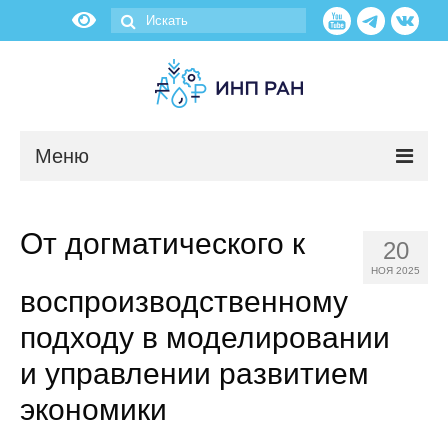
Меню
Новости
От догматического к
20
О нас
НОЯ 2025
воспроизводственному
Об институте
подходу в моделировании
Научные подразделения
и управлении развитием
экономики
Администрация