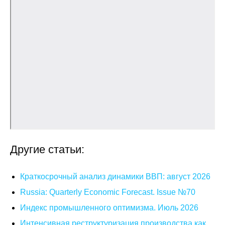
Общие требования
Стандарты оформления
Семинары
Энергетический семинар
Российско-французский семинар
ЦДУ
Другие статьи:
Отрасли и регионы
Inforum
Краткосрочный анализ динамики ВВП: август 2026
Russia: Quarterly Economic Forecast. Issue №70
Ученый совет
Индекс промышленного оптимизма. Июль 2026
Материалы
Интенсивная реструктуризация производства как