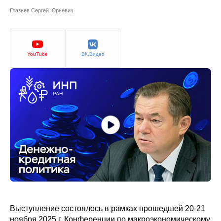
Сотрудники
Глазьев Сергей Юрьевич
Отчетность
Противодействие коррупции
YouTube
ВК.Видео
Материалы для СМИ
Публикации
Научная жизнь
Издания
Проблемы прогнозирования
О журнале
Выступление состоялось в рамках прошедшей 20-21
Номера журналов
ноября 2025 г.
Конференции по макроэкономическому