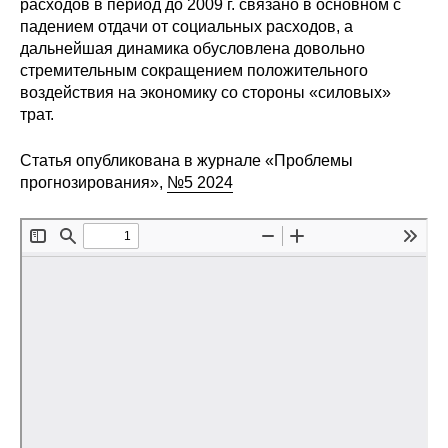
Общие требования
расходов в период до 2009 г. связано в основном с
падением отдачи от социальных расходов, а
дальнейшая динамика обусловлена довольно
Стандарты оформления
стремительным сокращением положительного
воздействия на экономику со стороны «силовых»
Семинары
трат.
Энергетический семинар
Статья опубликована в журнале «Проблемы
прогнозирования»,
№5 2024
Российско-французский семинар
ЦДУ
Отрасли и регионы
Inforum
Ученый совет
Материалы