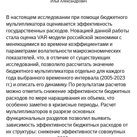
Илья Александрович
Редакционная этика
В настоящем исследовании при помощи бюджетного
мультипликатора оценивается эффективность
Информация для авторов
государственных расходов. Новацией данной работы
Общие требования
стала оценка VAR-модели российской экономики с
меняющимися во времени коэффициентами и
параметрами волатильности макроэкономических
Стандарты оформления
показателей, что, в отличие от существующих
исследований, позволило рассчитать значение
Научные труды
бюджетного мультипликатора отдельно для каждого
года выбранного временного интервала (2005-2023
О журнале
гг.) и описать его динамику. По результатам расчетов
можно отметить снижение эффективности бюджетных
Выпуски
расходов по мере наращивания их объема, что
особенно заметно в кризисные периоды. Расчет
Редакционная этика
мультипликаторов в разрезе основных
функциональных разделов позволил выявить
зависимость эффективности бюджетных расходов от
Информация для авторов
их структуры: снижение эффективности совокупных