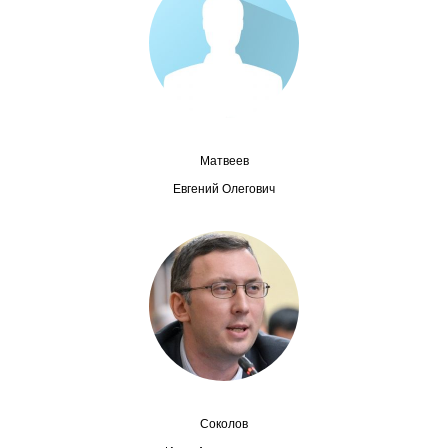
Сотрудники
Отчетность
Противодействие коррупции
Материалы для СМИ
Матвеев
Евгений Олегович
Публикации
Научная жизнь
Издания
Проблемы прогнозирования
О журнале
Соколов
Номера журналов