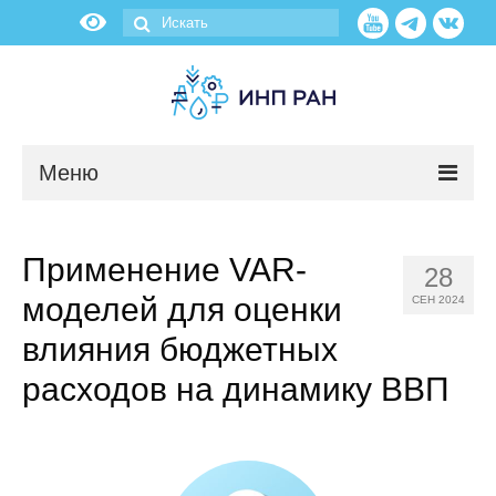
Меню
Новости
Применение VAR-
28
О нас
моделей для оценки
СЕН 2024
Об институте
влияния бюджетных
расходов на динамику ВВП
Научные подразделения
Администрация