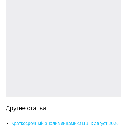
Кафедра МФТИ
Кафедра МАДИ
Аспирантура
Об аспирантуре
Поступление
Обучение
Нормативные документы
Диссертационный совет
Другие статьи:
О совете
Краткосрочный анализ динамики ВВП: август 2026