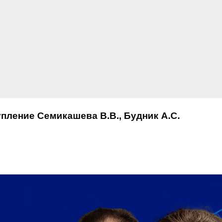
упление
Семикашева В.В., Будник А.С.