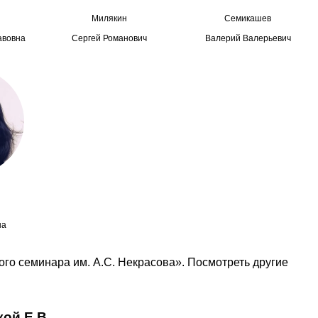
Милякин
Семикашев
авовна
Сергей Романович
Валерий Валерьевич
на
го семинара им. А.С. Некрасова». Посмотреть другие
ой Е.В.