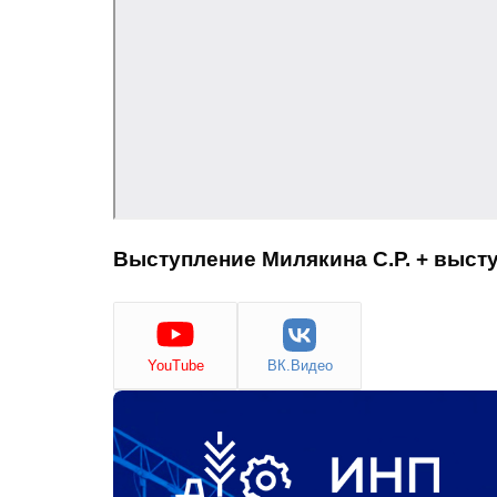
Выступление Милякина С.Р. + выст
YouTube
ВК.Видео