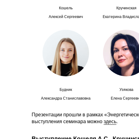
Кошель
Кручинская
Алексей Сергеевич
Екатерина Владисл
Будник
Узякова
Александра Станиславовна
Елена Сергеев
Презентации прошли в рамках «Энергетическо
выступления семинара можно
здесь
.
Выступление Кошеля А.С., Кручинск