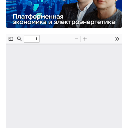
О совете
Регулярные прогнозы
Квартальный прогноз
Краткосрочный прогноз
Оценка индекса промышленного
производства
Российская Система Климатического
Мониторинга
Центр «Климатическая политика и
экономика России»
Образование и карьера