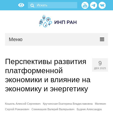
Меню
Новости
Перспективы развития
9
О нас
платформенной
ДЕК 2025
Об институте
экономики и влияние на
экономику и энергетику
Научные подразделения
Администрация
Кошель Алексей Сергеевич
Кручинская Екатерина Владиславовна
Милякин
Сергей Романович
Семикашев Валерий Валерьевич
Будник Александра