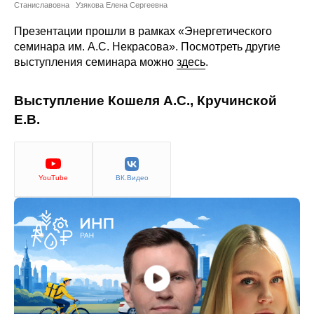
Сотрудники
Станиславовна
Узякова Елена Сергеевна
Презентации прошли в рамках «Энергетического
Отчетность
семинара им. А.С. Некрасова». Посмотреть другие
выступления семинара можно
здесь
.
Противодействие коррупции
Выступление Кошеля А.С., Кручинской
Материалы для СМИ
Е.В.
Публикации
Научная жизнь
YouTube
ВК.Видео
Издания
Проблемы прогнозирования
О журнале
Номера журналов