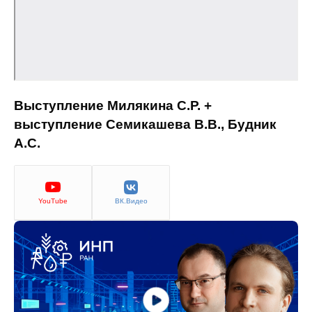
Общие требования
Стандарты оформления
Семинары
Энергетический семинар
Выступление Милякина С.Р. +
выступление
Семикашева В.В., Будник
Российско-французский семинар
А.С.
ЦДУ
YouTube
ВК.Видео
Отрасли и регионы
Inforum
Ученый совет
Материалы