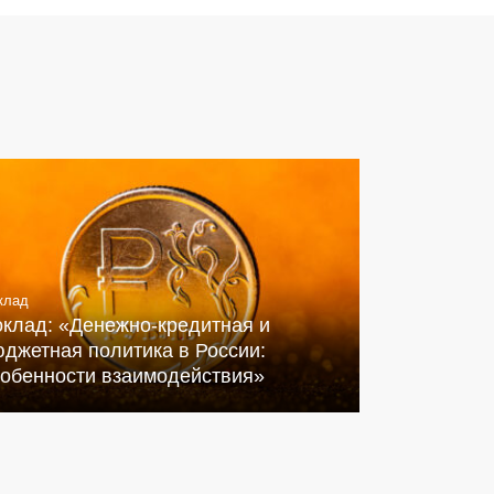
клад
оклад: «Денежно-кредитная и
джетная политика в России:
собенности взаимодействия»