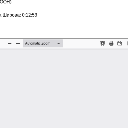
 ООН).
а Широва
:
0:12:53