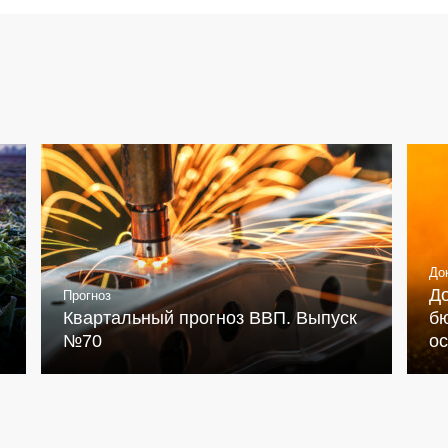
До
Д
Прогноз
Квартальный прогноз ВВП. Выпуск
бю
№70
о