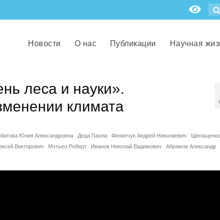
Новости
О нас
Публикации
Научная жиз
нь леса и науки».
зменении климата
рбатова Юлия Александровна
Деда Паола
Филипчук Андрей Николаевич
Щепащенк
ексей Викторович
Мэтьюз Роберт
Иванов Николай Вадимович
Абрамов Александр