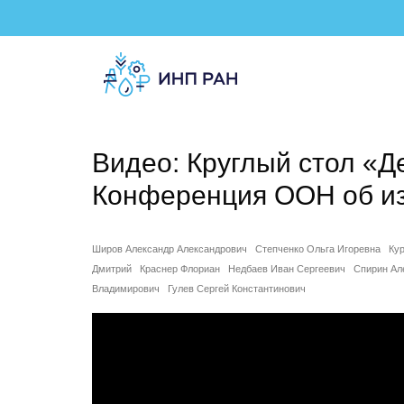
Видео: Круглый стол «Де
Конференция ООН об и
Широв Александр Александрович
Степченко Ольга Игоревна
Ку
Дмитрий
Краснер Флориан
Недбаев Иван Сергеевич
Спирин Ал
Владимирович
Гулев Сергей Константинович