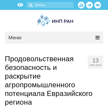
Меню
Новости
Продовольственная
13
О нас
безопасность и
АПР 2023
Об институте
раскрытие
агропромышленного
Научные подразделения
потенциала Евразийского
Администрация
региона