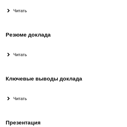
Редакционная этика
Читать
Информация для авторов
Общие требования
Резюме доклада
Стандарты оформления
Читать
Научные труды
О журнале
Ключевые выводы доклада
Выпуски
Читать
Редакционная этика
Информация для авторов
Презентация