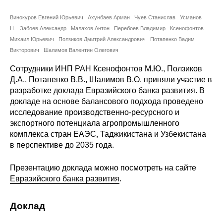
Сотрудники
Винокуров Евгений Юрьевич
Ахунбаев Арман
Чуев Станислав
Усманов
Отчетность
Н.
Забоев Александр
Малахов Антон
Перебоев Владимир
Ксенофонтов
Михаил Юрьевич
Ползиков Дмитрий Александрович
Потапенко Вадим
Викторович
Противодействие коррупции
Шалимов Валентин Олегович
Сотрудники ИНП РАН Ксенофонтов М.Ю., Ползиков
Материалы для СМИ
Д.А., Потапенко В.В., Шалимов В.О. приняли участие в
разработке доклада Евразийского банка развития. В
Публикации
докладе на основе балансового подхода проведено
исследование производственно-ресурсного и
экспортного потенциала агропромышленного
Научная жизнь
комплекса стран ЕАЭС, Таджикистана и Узбекистана
в перспективе до 2035 года.
Издания
Проблемы прогнозирования
Презентацию доклада можно посмотреть на сайте
Евразийского банка развития
.
О журнале
Доклад
Номера журналов