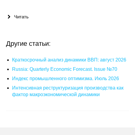
Общие требования
Стандарты оформления
Читать
Семинары
Другие статьи:
Энергетический семинар
Российско-французский семинар
Краткосрочный анализ динамики ВВП: август 2026
Russia: Quarterly Economic Forecast. Issue №70
ЦДУ
Индекс промышленного оптимизма. Июль 2026
Интенсивная реструктуризация производства как
Отрасли и регионы
фактор макроэкономической динамики
Inforum
Ученый совет
Материалы