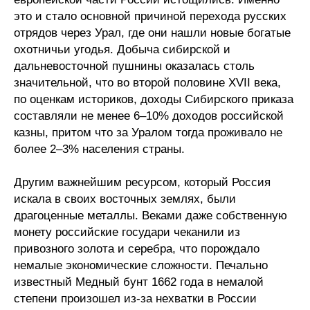
это и стало основной причиной перехода русских
Кафедра МФТИ
отрядов через Урал, где они нашли новые богатые
охотничьи угодья. Добыча сибирской и
Кафедра МАДИ
дальневосточной пушнины оказалась столь
значительной, что во второй половине XVII века,
Аспирантура
по оценкам историков, доходы Сибирского приказа
составляли не менее 6–10% доходов российской
Об аспирантуре
казны, притом что за Уралом тогда проживало не
более 2–3% населения страны.
Поступление
Другим важнейшим ресурсом, который Россия
Обучение
искала в своих восточных землях, были
драгоценные металлы. Веками даже собственную
Нормативные документы
монету российские государи чеканили из
привозного золота и серебра, что порождало
Диссертационный совет
немалые экономические сложности. Печально
известный Медный бунт 1662 года в немалой
О совете
степени произошел из-за нехватки в России