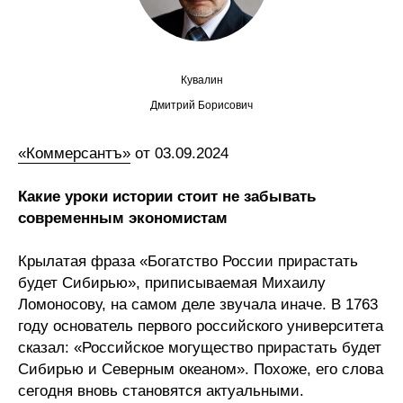
Сотрудники
Отчетность
Кувалин
Противодействие коррупции
Дмитрий Борисович
Материалы для СМИ
«Коммерсантъ»
от 03.09.2024
Публикации
Какие уроки истории стоит не забывать
современным экономистам
Научная жизнь
Крылатая фраза «Богатство России прирастать
Издания
будет Сибирью», приписываемая Михаилу
Проблемы прогнозирования
Ломоносову, на самом деле звучала иначе. В 1763
году основатель первого российского университета
О журнале
сказал: «Российское могущество прирастать будет
Сибирью и Северным океаном». Похоже, его слова
Номера журналов
сегодня вновь становятся актуальными.