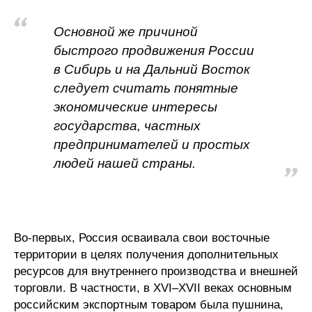
Общие требования
Основной же причиной
Стандарты оформления
быстрого продвижения России
в Сибирь и на Дальний Восток
Семинары
следует считать понятные
Энергетический семинар
экономические интересы
государства, частных
Российско-французский семинар
предпринимателей и простых
людей нашей страны.
ЦДУ
Отрасли и регионы
Во-первых, Россия осваивала свои восточные
Inforum
территории в целях получения дополнительных
ресурсов для внутреннего производства и внешней
Ученый совет
торговли. В частности, в XVI–XVII веках основным
Материалы
российским экспортным товаром была пушнина,