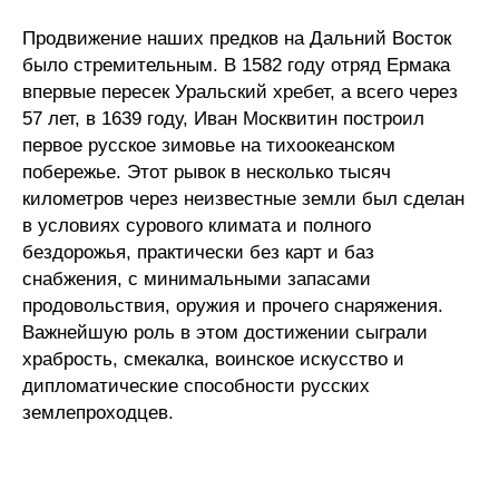
Редакционная этика
Продвижение наших предков на Дальний Восток
было стремительным. В 1582 году отряд Ермака
Информация для авторов
впервые пересек Уральский хребет, а всего через
57 лет, в 1639 году, Иван Москвитин построил
Общие требования
первое русское зимовье на тихоокеанском
побережье. Этот рывок в несколько тысяч
Стандарты оформления
километров через неизвестные земли был сделан
в условиях сурового климата и полного
Научные труды
бездорожья, практически без карт и баз
снабжения, с минимальными запасами
О журнале
продовольствия, оружия и прочего снаряжения.
Важнейшую роль в этом достижении сыграли
Выпуски
храбрость, смекалка, воинское искусство и
дипломатические способности русских
Редакционная этика
землепроходцев.
Информация для авторов