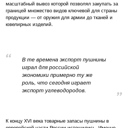
масштабный вывоз которой позволял закупать за
границей множество видов ключевой для страны
О совете
продукции — от оружия для армии до тканей и
ювелирных изделий.
Регулярные прогнозы
Квартальный прогноз
Краткосрочный прогноз
В те времена экспорт пушнины
Оценка индекса промышленного
играл для российской
производства
экономики примерно ту же
роль, что сегодня играет
Российская Система Климатического
экспорт углеводородов.
Мониторинга
Центр «Климатическая политика и
экономика России»
К концу XVI века товарные запасы пушнины в
Образование и карьера
европейской части России истощились. Именно